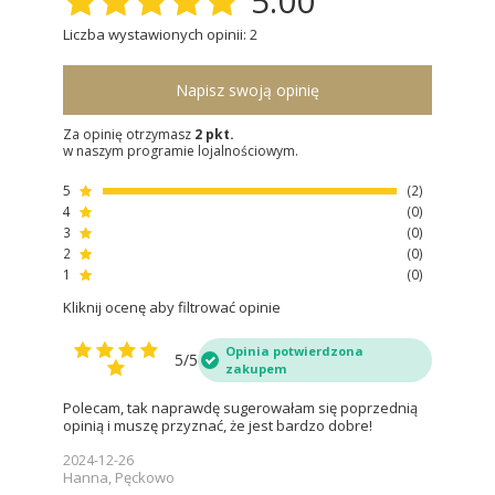
5.00
Liczba wystawionych opinii: 2
Napisz swoją opinię
Za opinię otrzymasz
2 pkt.
w naszym programie lojalnościowym.
5
2
4
0
3
0
2
0
1
0
Kliknij ocenę aby filtrować opinie
Opinia potwierdzona
5/5
zakupem
Polecam, tak naprawdę sugerowałam się poprzednią
opinią i muszę przyznać, że jest bardzo dobre!
2024-12-26
Hanna, Pęckowo