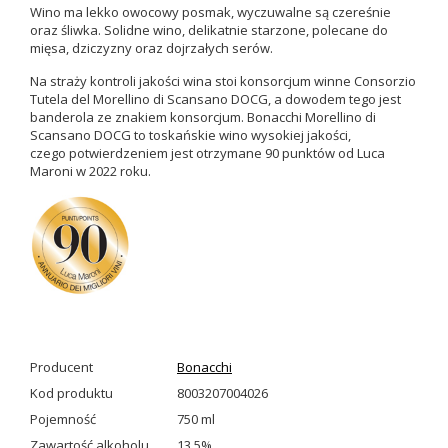
Wino ma lekko owocowy posmak, wyczuwalne są czereśnie
oraz śliwka. Solidne wino, delikatnie starzone, polecane do
mięsa, dziczyzny oraz dojrzałych serów.
Na straży kontroli jakości wina stoi konsorcjum winne Consorzio
Tutela del Morellino di Scansano DOCG, a dowodem tego jest
banderola ze znakiem konsorcjum.
Bonacchi Morellino di
Scansano DOCG to toskańskie wino wysokiej jakości,
czego
potwierdzeniem jest otrzymane 90 punktów od Luca
Maroni w 2022 roku.
Producent
Bonacchi
Kod produktu
8003207004026
Pojemność
750 ml
Zawartość alkoholu
13,5%