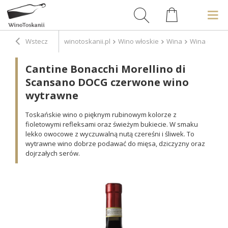
Wstecz
winotoskanii.pl
Wino włoskie
Wina
Wina czerw
Cantine Bonacchi Morellino di
Scansano DOCG czerwone wino
wytrawne
Toskańskie wino o pięknym rubinowym kolorze z
fioletowymi refleksami oraz świeżym bukiecie. W smaku
lekko owocowe z wyczuwalną nutą czereśni i śliwek. To
wytrawne wino dobrze podawać do mięsa, dziczyzny oraz
dojrzałych serów.