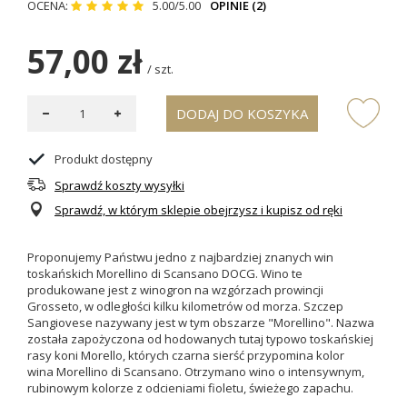
OCENA:
5.00/5.00
OPINIE (2)
57,00 zł
/
szt.
DODAJ DO KOSZYKA
Produkt dostępny
Sprawdź koszty wysyłki
Sprawdź, w którym sklepie obejrzysz i kupisz od ręki
Proponujemy Państwu jedno z najbardziej znanych win
toskańskich Morellino di Scansano DOCG. Wino te
produkowane jest z winogron na wzgórzach prowincji
Grosseto, w odległości kilku kilometrów od morza. Szczep
Sangiovese nazywany jest w tym obszarze "Morellino". Nazwa
została zapożyczona od hodowanych tutaj typowo toskańskiej
rasy koni Morello, których czarna sierść przypomina kolor
wina Morellino di Scansano. Otrzymano wino o intensywnym,
rubinowym kolorze z odcieniami fioletu, świeżego zapachu.