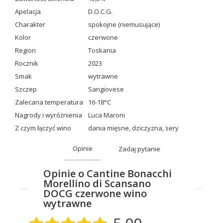
Apelacja
D.O.C.G.
Charakter
spokojne (niemusujące)
Kolor
czerwone
Region
Toskania
Rocznik
2023
Smak
wytrawne
Szczep
Sangiovese
Zalecana temperatura
16-18°C
Nagrody i wyróżnienia
Luca Maroni
Z czym łączyć wino
dania mięsne
,
dziczyzna
,
sery
Opinie
Zadaj pytanie
Opinie o Cantine Bonacchi
Morellino di Scansano
DOCG czerwone wino
wytrawne