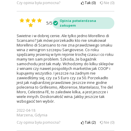
Czy opinia była pomocna?
Tak
0
Nie
0
Opinia potwierdzona
5/5
zakupem
Swietne i w dobrej cenie. Ale tylko jedno Morellino di
Scansano? Jak mówi porzekadło kto nie smakował
Morellino di Scansano to nie zna prawdziwego smaku
wina z winogron szczepu Sangiovese. Co roku
spędzamy jesienią w tym rejonie trochę czasu i co roku
mamy ten sam problem. Szkoda, że bagażnik
samochodu jest tak mały. Wchodzimy do kilku sklepów
z winami czy nawet pospolitych marketów jak COOP i
kupujemy wszystko. I jeszcze na żadnym nie
zawiedliśmy się, czy za 5 Euro czy za 50. Porzekadło
jest jak najbardziej prawdziwe. Jeszcze inne godne
polecenia to Grillesimo, Alborense, Mantelassi, Tre del
Moro, Celestina FE, to zaledwie kilka, a jest jeszcze i
wiele innych. Doskonałość wina. Jakby jeszcze tak
wzbogacić ten wybór.
2022-04-18
Marzena, Gdynia
Czy opinia była pomocna?
Tak
2
Nie
0