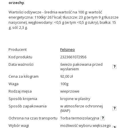
orzechy
.
Wartości odżywcze - średnia wartość na 100 g: wartość
energetyczna: 1106kJ/ 267 kcal; tłuszcze: 23 g (w tym 9 g tłuszcze
nasycone), węglowodany: <0,5 g (w tym <0,5 g cukry), białka: 15
g, sól: 2,3 g.
Producent
Felsineo
Kod produktu
2323661072956
Data ważności
świeżo pakowana przed
wysłaniem
Cena za kilogram
92,00 zł
Waga
100g
Rodzaj mięsa
wieprzowe
Sposób krojenia
krojone w plastry
Sposób zapakowania
w atmosferze ochronnej
(MAP)
Ochrona na czas transportu
Torba termoizolacyjna
Wybór wagi
możliwość wyboru większego