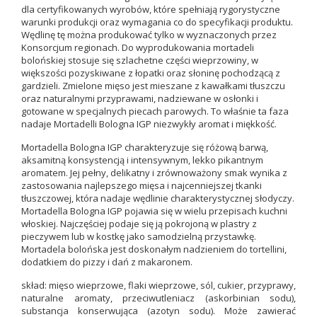
dla certyfikowanych wyrobów, które spełniają rygorystyczne
warunki produkcji oraz wymagania co do specyfikacji produktu.
Wędlinę tę można produkować tylko w wyznaczonych przez
Konsorcjum regionach. Do wyprodukowania mortadeli
bolońskiej stosuje się szlachetne części wieprzowiny, w
większości pozyskiwane z łopatki oraz słoninę pochodzącą z
gardzieli. Zmielone mięso jest mieszane z kawałkami tłuszczu
oraz naturalnymi przyprawami, nadziewane w osłonki i
gotowane w specjalnych piecach parowych. To właśnie ta faza
nadaje Mortadelli Bologna IGP niezwykły aromat i miękkość.
Mortadella Bologna IGP charakteryzuje się różową barwą,
aksamitną konsystencją i intensywnym, lekko pikantnym
aromatem. Jej pełny, delikatny i zrównoważony smak wynika z
zastosowania najlepszego mięsa i najcenniejszej tkanki
tłuszczowej, która nadaje wędlinie charakterystycznej słodyczy.
Mortadella Bologna IGP pojawia się w wielu przepisach kuchni
włoskiej. Najczęściej podaje się ją pokrojoną w plastry z
pieczywem lub w kostkę jako samodzielną przystawkę.
Mortadela bolońska jest doskonałym nadzieniem do tortellini,
dodatkiem do pizzy i dań z makaronem.
skład: mięso wieprzowe, flaki wieprzowe, sól, cukier, przyprawy,
naturalne aromaty, przeciwutleniacz (askorbinian sodu),
substancja konserwująca (azotyn sodu). Może zawierać