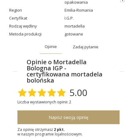
opakowania
Region
Emilia-Romania
Certyfikat
I.G.P.
Rodzaj wędliny
mortadella
Metoda produkcji
gotowane
Opinie
Zadaj pytanie
Opinie o Mortadella
Bologna IGP -
certyfikowana mortadela
bolońska
5.00
Liczba wystawionych opinii: 2
Napisz swoją opinię
Za opinię otrzymasz
2 pkt.
w naszym programie lojalnościowym.