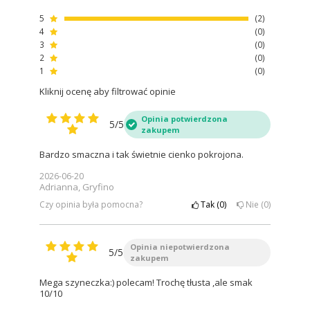
5
2
4
0
3
0
2
0
1
0
Kliknij ocenę aby filtrować opinie
Opinia potwierdzona
5/5
zakupem
Bardzo smaczna i tak świetnie cienko pokrojona.
2026-06-20
Adrianna, Gryfino
Czy opinia była pomocna?
Tak
0
Nie
0
Opinia niepotwierdzona
5/5
zakupem
Mega szyneczka:) polecam! Trochę tłusta ,ale smak
10/10