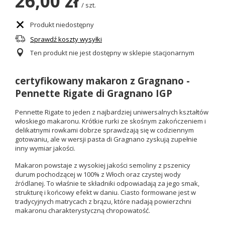
26,00 zł
/
szt.
Produkt niedostępny
Sprawdź koszty wysyłki
Ten produkt nie jest dostępny w sklepie stacjonarnym
certyfikowany makaron z Gragnano -
Pennette Rigate di Gragnano IGP
Pennette Rigate to jeden z najbardziej uniwersalnych kształtów
włoskiego makaronu. Krótkie rurki ze skośnym zakończeniem i
delikatnymi rowkami dobrze sprawdzają się w codziennym
gotowaniu, ale w wersji pasta di Gragnano zyskują zupełnie
inny wymiar jakości.
Makaron powstaje z wysokiej jakości semoliny z pszenicy
durum pochodzącej w 100% z Włoch oraz czystej wody
źródlanej. To właśnie te składniki odpowiadają za jego smak,
strukturę i końcowy efekt w daniu. Ciasto formowane jest w
tradycyjnych matrycach z brązu, które nadają powierzchni
makaronu charakterystyczną chropowatość.