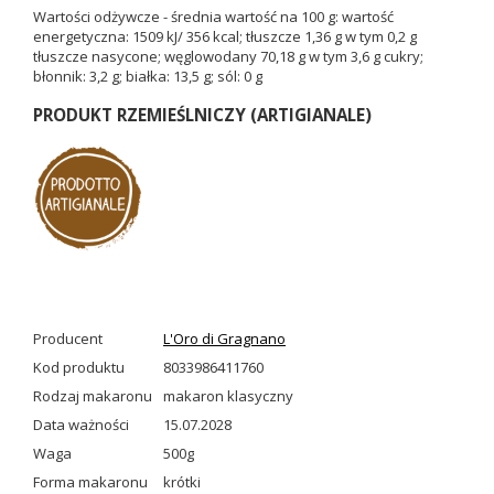
Wartości odżywcze - średnia wartość na 100 g: wartość
energetyczna: 1509 kJ/ 356 kcal; tłuszcze 1,36 g w tym 0,2 g
tłuszcze nasycone; węglowodany 70,18 g w tym 3,6 g cukry;
błonnik: 3,2 g; białka: 13,5 g; sól: 0 g
PRODUKT RZEMIEŚLNICZY (ARTIGIANALE)
Producent
L'Oro di Gragnano
Kod produktu
8033986411760
Rodzaj makaronu
makaron klasyczny
Data ważności
15.07.2028
Waga
500g
Forma makaronu
krótki