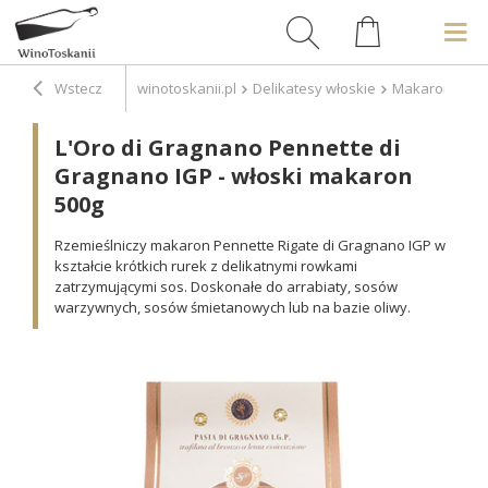
Wstecz
winotoskanii.pl
Delikatesy włoskie
Makarony
L
L'Oro di Gragnano Pennette di
Gragnano IGP - włoski makaron
500g
Rzemieślniczy makaron Pennette Rigate di Gragnano IGP w
kształcie krótkich rurek z delikatnymi rowkami
zatrzymującymi sos. Doskonałe do arrabiaty, sosów
warzywnych, sosów śmietanowych lub na bazie oliwy.