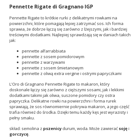
Pennette Rigate di Gragnano IGP
Pennette Rigate to krótkie rurki z delikatnymi rowkami na
powierzchni, które pomagają lepiej zatrzymać sos. Ich forma
sprawia, że dobrze łączą się zarówno z lżejszymi, jak i bardziej
treściwymi dodatkami. Najlepiej sprawdzają się w daniach takich
jak:
pennette all’arrabbiata
pennette z sosem pomidorowym
pennette z warzywami
pennette z sosem śmietanowym
pennette z oliwą extra vergine i ostrymi papryczkami
L'Oro di Gragnano Pennette Rigate to makaron, który
doskonale łączy się zarówno z cięższymi sosami, jak i lekkimi
dodatkami takimi jak oliwa, suszone pomidory czy ostra
papryczka. Delikatne rowki na powierzchni i forma rurek
sprawiają, że sos równomiernie pokrywa makaron, a jego część
trafia również do środka. Dzięki temu każdy kęs jest wyrazisty i
pełny smaku.
skład: semolina z
pszenicy
durum, woda. Może zawierać
soję
i
gorczycę
.