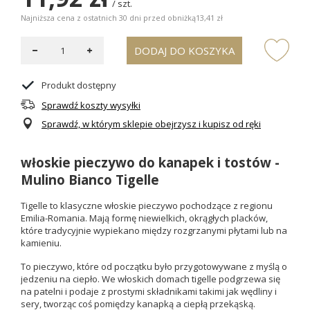
/
szt.
Najniższa cena z ostatnich 30 dni przed obniżką
13,41 zł
DODAJ DO KOSZYKA
Produkt dostępny
Sprawdź koszty wysyłki
Sprawdź, w którym sklepie obejrzysz i kupisz od ręki
włoskie pieczywo do kanapek i tostów -
Mulino Bianco Tigelle
Tigelle to klasyczne
włoskie pieczywo
pochodzące z regionu
Emilia-Romania. Mają formę niewielkich, okrągłych placków,
które tradycyjnie wypiekano między rozgrzanymi płytami lub na
kamieniu.
To pieczywo, które od początku było przygotowywane z myślą o
jedzeniu na ciepło. We włoskich domach tigelle podgrzewa się
na patelni i podaje z prostymi składnikami takimi jak wędliny i
sery, tworząc coś pomiędzy kanapką a ciepłą przekąską.