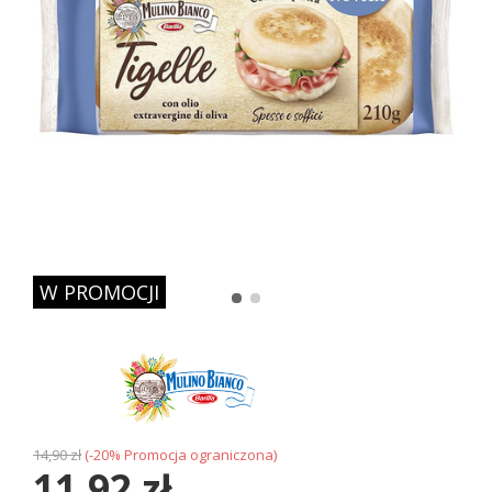
W PROMOCJI
14,90 zł
(-
20
% Promocja ograniczona)
11,92 zł