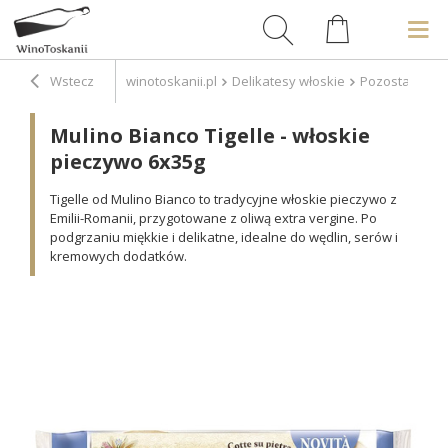
Wstecz
winotoskanii.pl
Delikatesy włoskie
Pozostałe
M
Mulino Bianco Tigelle - włoskie
pieczywo 6x35g
Tigelle od Mulino Bianco to tradycyjne włoskie pieczywo z
Emilii-Romanii, przygotowane z oliwą extra vergine. Po
podgrzaniu miękkie i delikatne, idealne do wędlin, serów i
kremowych dodatków.