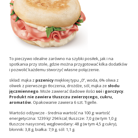
To pieczywo idealne zarówno na szybki posiłek, jak i na
spotkania przy stole, gdzie można przygotować kilka dodatków
i pozwolić każdemu stworzyć własne połączenie.
skład: mąka z
pszenicy
miękkiej typu „0”, woda, 6% oliwa z
oliwek z pierwszego tłoczenia, drożdże, sól, mąka ze
słodu
jęczmiennego
. Może zawierać śladowe ilości
soi
i
gorczycy
.
Produkt nie zawiera tłuszczu zwierzęcego, cukru,
aromatów.
Opakowanie zawiera 6 szt. Tigelle.
Wartości odżywcze - średnia wartość na 100 g: wartość
energetyczna: 1239 kJ/ 294 kcal; tłuszcze: 7,0 g (w tym 1,0 g
tłuszcze nasycone), węglowodany: 48 g (w tym 4,5 g cukry),
błonnik: 3,8 g, białka: 7,9 g, sól: 1,1 g.