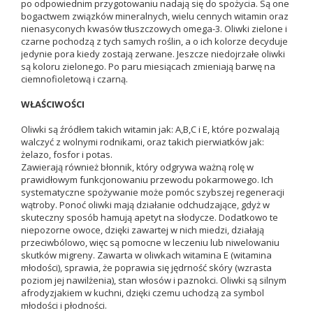
po odpowiednim przygotowaniu nadają się do spożycia. Są one
bogactwem związków mineralnych, wielu cennych witamin oraz
nienasyconych kwasów tłuszczowych omega-3. Oliwki zielone i
czarne pochodzą z tych samych roślin, a o ich kolorze decyduje
jedynie pora kiedy zostają zerwane. Jeszcze niedojrzałe oliwki
są koloru zielonego. Po paru miesiącach zmieniają barwę na
ciemnofioletową i czarną.
WŁAŚCIWOŚCI
Oliwki są źródłem takich witamin jak: A,B,C i E, które pozwalają
walczyć z wolnymi rodnikami, oraz takich pierwiatków jak:
żelazo, fosfor i potas.
Zawierają również błonnik, który odgrywa ważną rolę w
prawidłowym funkcjonowaniu przewodu pokarmowego. Ich
systematyczne spożywanie może pomóc szybszej regeneracji
wątroby. Ponoć oliwki mają działanie odchudzające, gdyż w
skuteczny sposób hamują apetyt na słodycze. Dodatkowo te
niepozorne owoce, dzięki zawartej w nich miedzi, działają
przeciwbólowo, więc są pomocne w leczeniu lub niwelowaniu
skutków migreny. Zawarta w oliwkach witamina E (witamina
młodości), sprawia, że poprawia się jędrność skóry (wzrasta
poziom jej nawilżenia), stan włosów i paznokci. Oliwki są silnym
afrodyzjakiem w kuchni, dzięki czemu uchodzą za symbol
młodości i płodności.