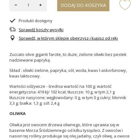
DODAJ DO KOSZYKA
Produkt dostępny
Sprawdź koszty wysyłki
Sprawdź, w którym sklepie obejrzysz i kupisz od ręki
Zuccato olive giganti farcite, to duże, zielone oliwki bez pestek
nadziewane papryką.
Skład : oliwki zielone, papryka, sól, woda, kwas l-askorbinowy,
kwas laktozowy.
Wartości odżywcze - średnia wartość na 100 g: wartość
energetyczna: 419 kJ/ 102 kcal; tłuszcze: 10 g, w tym 2,1 g
tłuszcze nasycone; węglowodany: 0 g, w tym 0 g cukry; błonnik
3,3 g; białka: 1,3 g; sól: 2,4 g
OLIWKA
Oliwka jest owocem drzewa oliwnego, które uprawia się w
basenie Morza Śródziemnego od kilku tysiącleci. Z owoców i
nasion tej rośliny produkuje się olej jadalny, czyli oliwę, a owoce