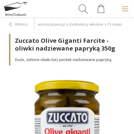
Wstecz
winotoskanii.pl
Delikatesy włoskie
Przetwory
P
Zuccato Olive Giganti Farcite -
oliwki nadziewane papryką 350g
Duże, zielone oliwki bez pestek nadziewane papryką.