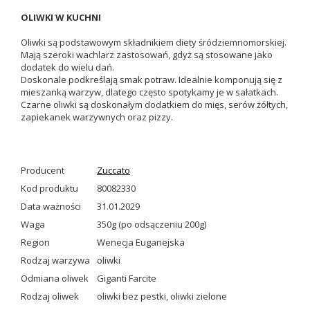
OLIWKI W KUCHNI
Oliwki są podstawowym składnikiem diety śródziemnomorskiej.
Mają szeroki wachlarz zastosowań, gdyż są stosowane jako
dodatek do wielu dań.
Doskonale podkreślają smak potraw. Idealnie komponują się z
mieszanką warzyw, dlatego często spotykamy je w sałatkach.
Czarne oliwki są doskonałym dodatkiem do mięs, serów żółtych,
zapiekanek warzywnych oraz pizzy.
Producent
Zuccato
Kod produktu
80082330
Data ważności
31.01.2029
Waga
350g (po odsączeniu 200g)
Region
Wenecja Euganejska
Rodzaj warzywa
oliwki
Odmiana oliwek
Giganti Farcite
Rodzaj oliwek
oliwki bez pestki
,
oliwki zielone