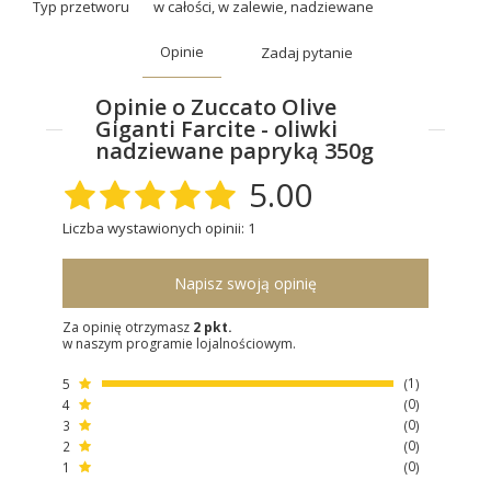
Typ przetworu
w całości
,
w zalewie
,
nadziewane
Opinie
Zadaj pytanie
Opinie o Zuccato Olive
Giganti Farcite - oliwki
nadziewane papryką 350g
5.00
Liczba wystawionych opinii: 1
Napisz swoją opinię
Za opinię otrzymasz
2 pkt.
w naszym programie lojalnościowym.
5
1
4
0
3
0
2
0
1
0