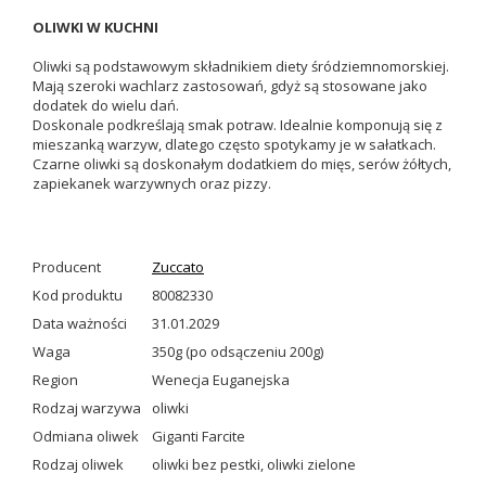
OLIWKI W KUCHNI
Oliwki są podstawowym składnikiem diety śródziemnomorskiej.
Mają szeroki wachlarz zastosowań, gdyż są stosowane jako
dodatek do wielu dań.
Doskonale podkreślają smak potraw. Idealnie komponują się z
mieszanką warzyw, dlatego często spotykamy je w sałatkach.
Czarne oliwki są doskonałym dodatkiem do mięs, serów żółtych,
zapiekanek warzywnych oraz pizzy.
Producent
Zuccato
Kod produktu
80082330
Data ważności
31.01.2029
Waga
350g (po odsączeniu 200g)
Region
Wenecja Euganejska
Rodzaj warzywa
oliwki
Odmiana oliwek
Giganti Farcite
Rodzaj oliwek
oliwki bez pestki
,
oliwki zielone