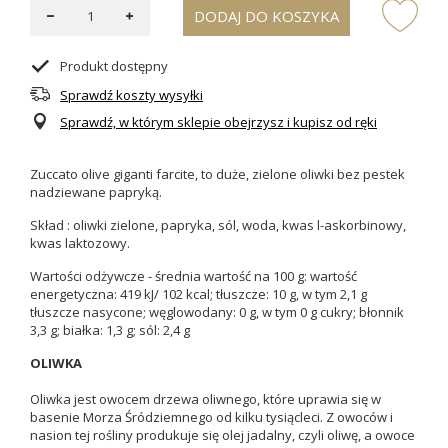
DODAJ DO KOSZYKA
Produkt dostępny
Sprawdź koszty wysyłki
Sprawdź, w którym sklepie obejrzysz i kupisz od ręki
Zuccato olive giganti farcite, to duże, zielone oliwki bez pestek
nadziewane papryką.
Skład : oliwki zielone, papryka, sól, woda, kwas l-askorbinowy,
kwas laktozowy.
Wartości odżywcze - średnia wartość na 100 g: wartość
energetyczna: 419 kJ/ 102 kcal; tłuszcze: 10 g, w tym 2,1 g
tłuszcze nasycone; węglowodany: 0 g, w tym 0 g cukry; błonnik
3,3 g; białka: 1,3 g; sól: 2,4 g
OLIWKA
Oliwka jest owocem drzewa oliwnego, które uprawia się w
basenie Morza Śródziemnego od kilku tysiącleci. Z owoców i
nasion tej rośliny produkuje się olej jadalny, czyli oliwę, a owoce