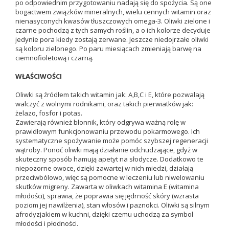
po odpowiednim przygotowaniu nadają się do spożycia. Są one
bogactwem związków mineralnych, wielu cennych witamin oraz
nienasyconych kwasów tłuszczowych omega-3. Oliwki zielone i
czarne pochodzą z tych samych roślin, a o ich kolorze decyduje
jedynie pora kiedy zostają zerwane. Jeszcze niedojrzałe oliwki
są koloru zielonego. Po paru miesiącach zmieniają barwę na
ciemnofioletową i czarną.
WŁAŚCIWOŚCI
Oliwki są źródłem takich witamin jak: A,B,C i E, które pozwalają
walczyć z wolnymi rodnikami, oraz takich pierwiatków jak:
żelazo, fosfor i potas.
Zawierają również błonnik, który odgrywa ważną rolę w
prawidłowym funkcjonowaniu przewodu pokarmowego. Ich
systematyczne spożywanie może pomóc szybszej regeneracji
wątroby. Ponoć oliwki mają działanie odchudzające, gdyż w
skuteczny sposób hamują apetyt na słodycze. Dodatkowo te
niepozorne owoce, dzięki zawartej w nich miedzi, działają
przeciwbólowo, więc są pomocne w leczeniu lub niwelowaniu
skutków migreny. Zawarta w oliwkach witamina E (witamina
młodości), sprawia, że poprawia się jędrność skóry (wzrasta
poziom jej nawilżenia), stan włosów i paznokci. Oliwki są silnym
afrodyzjakiem w kuchni, dzięki czemu uchodzą za symbol
młodości i płodności.