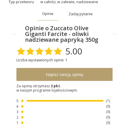
Typ przetworu
w całości
,
w zalewie
,
nadziewane
Opinie
Zadaj pytanie
Opinie o Zuccato Olive
Giganti Farcite - oliwki
nadziewane papryką 350g
5.00
Liczba wystawionych opinii: 1
Napisz swoją opinię
Za opinię otrzymasz
2 pkt.
w naszym programie lojalnościowym.
5
1
4
0
3
0
2
0
1
0