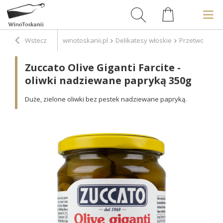
Wstecz
winotoskanii.pl
Delikatesy włoskie
Przetwory
P
Zuccato Olive Giganti Farcite -
oliwki nadziewane papryką 350g
Duże, zielone oliwki bez pestek nadziewane papryką.