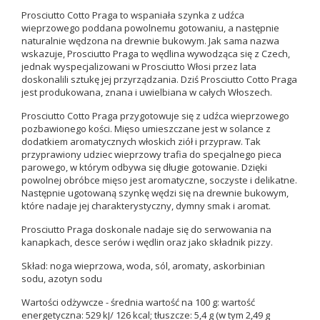
Prosciutto Cotto Praga to wspaniała szynka z udźca
wieprzowego poddana powolnemu gotowaniu, a następnie
naturalnie wędzona na drewnie bukowym. Jak sama nazwa
wskazuje, Prosciutto Praga to wędlina wywodząca się z Czech,
jednak wyspecjalizowani w Prosciutto Włosi przez lata
doskonalili sztukę jej przyrządzania. Dziś Prosciutto Cotto Praga
jest produkowana, znana i uwielbiana w całych Włoszech.
Prosciutto Cotto Praga przygotowuje się z udźca wieprzowego
pozbawionego kości. Mięso umieszczane jest w solance z
dodatkiem aromatycznych włoskich ziół i przypraw. Tak
przyprawiony udziec wieprzowy trafia do specjalnego pieca
parowego, w którym odbywa się długie gotowanie. Dzięki
powolnej obróbce mięso jest aromatyczne, soczyste i delikatne.
Następnie ugotowaną szynkę wędzi się na drewnie bukowym,
które nadaje jej charakterystyczny, dymny smak i aromat.
Prosciutto Praga doskonale nadaje się do serwowania na
kanapkach, desce serów i wędlin oraz jako składnik pizzy.
Skład: noga wieprzowa, woda, sól, aromaty, askorbinian
sodu, azotyn sodu
Wartości odżywcze - średnia wartość na 100 g: wartość
energetyczna: 529 kJ/ 126 kcal; tłuszcze: 5,4 g (w tym 2,49 g