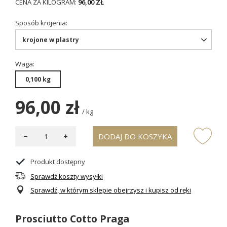
CENA ZA KILOGRAM:
96,00 ZŁ
Sposób krojenia
krojone w plastry
Waga
0,100 kg
96,00 zł
/
kg
DODAJ DO KOSZYKA
Produkt dostępny
Sprawdź koszty wysyłki
Sprawdź, w którym sklepie obejrzysz i kupisz od ręki
Prosciutto Cotto Praga