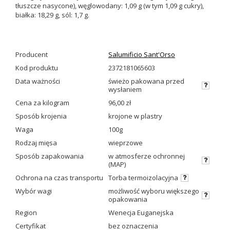
tłuszcze nasycone), węglowodany: 1,09 g (w tym 1,09 g cukry),
białka: 18,29 g, sól: 1,7 g.
Producent
Salumificio Sant'Orso
Kod produktu
2372181065603
Data ważności
świeżo pakowana przed
wysłaniem
Cena za kilogram
96,00 zł
Sposób krojenia
krojone w plastry
Waga
100g
Rodzaj mięsa
wieprzowe
Sposób zapakowania
w atmosferze ochronnej
(MAP)
Ochrona na czas transportu
Torba termoizolacyjna
Wybór wagi
możliwość wyboru większego
opakowania
Region
Wenecja Euganejska
Certyfikat
bez oznaczenia