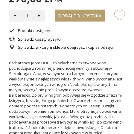
/
szt.
DODAJ DO KOSZYKA
Produkt dostępny
Sprawdź koszty wysyłki
Sprawdź, w którym sklepie obejrzysz i kupisz od ręki
Barbaresco Jacco DOCG to szlachetne czerwone wino
pochodzące z rodzinnej piemonckiej winnicy
założonej w
Serralunga d’Alba, w samym sercu Langhe - terenie, który od
wieków słynie z najlepszych włoskich win.
Wino wykonane jest
z wyselekcjonowanych winogron Nebbiolo, uprawianych na
małym, szczególnie prestiżowym obszarze zwanym
Barbaresco.
Zbiory winogron odbywają się w zgodzie z fazami
księżyca, bez zbędnego pośpiechu. Owoce zbierane są ręcznie
dopiero podczas ostatnich, słonecznych dni jesieni. Dzięki
dodatkowym promieniom słońca, które otrzymują owoce wina
wyróżniają się niezwykłą jakością.
Winogrona po zbiorach
poddawane są procesowi tradycyjnej winifikacji, po czym wino
trafia na
2,5 roku do beczek z dębu slawońskiego. Ostatnim
etapem produkcji jest długie leżakowanie w butelce.