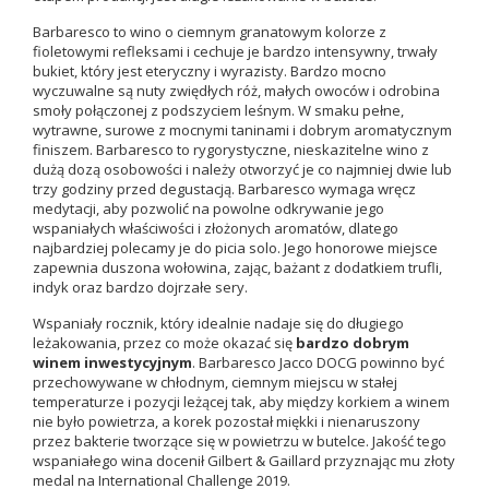
Barbaresco to wino o ciemnym granatowym kolorze z
fioletowymi refleksami i cechuje je bardzo intensywny, trwały
bukiet, który jest eteryczny i wyrazisty. Bardzo mocno
wyczuwalne są nuty zwiędłych róż, małych owoców i odrobina
smoły połączonej z podszyciem leśnym. W smaku pełne,
wytrawne, surowe z mocnymi taninami i dobrym aromatycznym
finiszem. Barbaresco to rygorystyczne, nieskazitelne wino z
dużą dozą osobowości i należy otworzyć je co najmniej dwie lub
trzy godziny przed degustacją. Barbaresco wymaga wręcz
medytacji, aby pozwolić na powolne odkrywanie jego
wspaniałych właściwości i złożonych aromatów, dlatego
najbardziej polecamy je do picia solo. Jego honorowe miejsce
zapewnia duszona wołowina, zając, bażant z dodatkiem trufli,
indyk oraz bardzo dojrzałe sery.
Wspaniały rocznik, który
idealnie nadaje się do długiego
leżakowania
,
przez co może okazać się
bardzo dobrym
winem inwestycyjnym
. Barbaresco Jacco DOCG powinno być
przechowywane w chłodnym, ciemnym miejscu w stałej
temperaturze i pozycji leżącej tak, aby między korkiem a winem
nie było powietrza, a korek pozostał miękki i nienaruszony
przez bakterie tworzące się w powietrzu w butelce. Jakość tego
wspaniałego wina docenił Gilbert & Gaillard przyznając mu złoty
medal na International Challenge 2019.