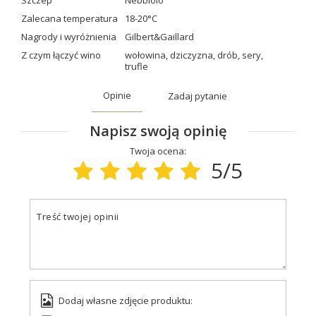
Szczep
Nebbiolo
Zalecana temperatura
18-20°C
Nagrody i wyróżnienia
Gilbert&Gaillard
Z czym łączyć wino
wołowina
,
dziczyzna
,
drób
,
sery
,
trufle
Opinie
Zadaj pytanie
Napisz swoją opinię
Twoja ocena:
5/5
Treść twojej opinii
Dodaj własne zdjęcie produktu: