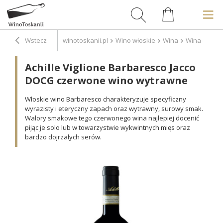
Wstecz
winotoskanii.pl
Wino włoskie
Wina
Wina czerw
Achille Viglione Barbaresco Jacco
DOCG czerwone wino wytrawne
Włoskie wino Barbaresco charakteryzuje specyficzny
wyrazisty i eteryczny zapach oraz wytrawny, surowy smak.
Walory smakowe tego czerwonego wina najlepiej docenić
pijąc je solo lub w towarzystwie wykwintnych mięs oraz
bardzo dojrzałych serów.