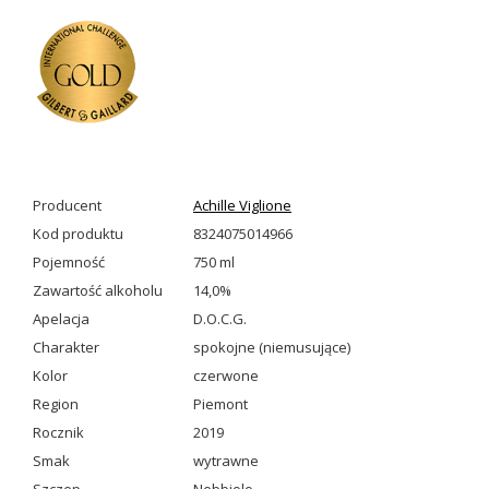
Producent
Achille Viglione
Kod produktu
8324075014966
Pojemność
750 ml
Zawartość alkoholu
14,0%
Apelacja
D.O.C.G.
Charakter
spokojne (niemusujące)
Kolor
czerwone
Region
Piemont
Rocznik
2019
Smak
wytrawne