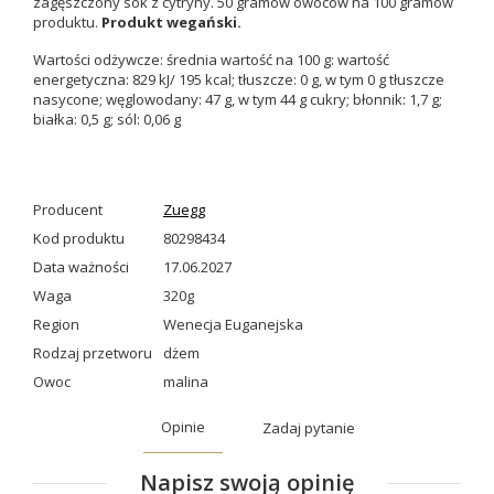
zagęszczony sok z cytryny. 50 gramów owoców na 100 gramów
produktu.
Produkt wegański.
Wartości odżywcze: średnia wartość na 100 g: wartość
energetyczna: 829 kJ/ 195 kcal; tłuszcze: 0 g, w tym 0 g tłuszcze
nasycone; węglowodany: 47 g, w tym 44 g cukry; błonnik: 1,7 g;
białka: 0,5 g; sól: 0,06 g
Producent
Zuegg
Kod produktu
80298434
Data ważności
17.06.2027
Waga
320g
Region
Wenecja Euganejska
Rodzaj przetworu
dżem
Owoc
malina
Opinie
Zadaj pytanie
Napisz swoją opinię