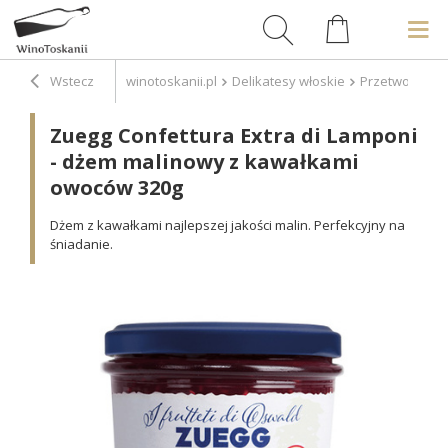
Wstecz
winotoskanii.pl
Delikatesy włoskie
Przetwory
P
Zuegg Confettura Extra di Lamponi
- dżem malinowy z kawałkami
owoców 320g
Dżem z kawałkami najlepszej jakości malin. Perfekcyjny na
śniadanie.