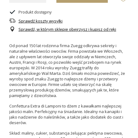
Produkt dostępny
Sprawdź koszty wysyłki
Sprawdź, w którym sklepie obejrzysz i kupisz od ręki
Od ponad 150 lat rodzinna firma Zuegg odkrywa sekrety i
naturalne właściwości owoców. Firma powstała we Włoszech,
ale z upływem lat otworzyła swoje oddziały w Niemczech,
Austrii, Francji i Rosji, co pozwoliło wejść przebojem na rynek
europejski. W 2014 roku wyroby Zuegg trafiły do
amerykańskiego Wal Marta. Dziś śmiało można powiedzieć, że
wyroby spod znaku Zuegg to najlepsze dżemy i przetwory
owocowe w Europie. Firmie udało się stworzyć na skalę
przemysłową produkcję dżemów, smakujących jak te, które
pamiętamy z dzieciństwa.
Confettura Extra di Lamponi to
dżem
z kawałkami najlepszej
jakości malin
.
Perfekcyjny na śniadanie. Idealny na kanapki i
jako nadzienie do naleśników, a także jako dodatek do ciast i
deserów.
Skład: maliny, cukier, substancja żelująca: pektyna owocowa,