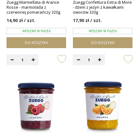
Zuegg Marmellata di Arance
Zuegg Confettura Extra di More
Rosse - marmolada z
- dżem z jeżyn z kawałkami
czerwonej pomarańczy 320g
owoców 320g
14,90 zł / szt.
17,90 zł / szt.
WYŚLEMY W PIĄTEK
WYŚLEMY W PIĄTEK
DO KOSZYKA
DO KOSZYKA