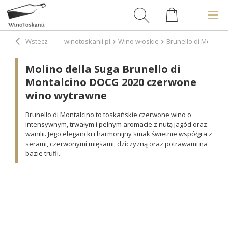
Wstecz
winotoskanii.pl
Wino włoskie
Brunello di Montalc
Molino della Suga Brunello di
Montalcino DOCG 2020 czerwone
wino wytrawne
Brunello di Montalcino to toskańskie czerwone wino o
intensywnym, trwałym i pełnym aromacie z nutą jagód oraz
wanilii. Jego elegancki i harmonijny smak świetnie współgra z
serami, czerwonymi mięsami, dziczyzną oraz potrawami na
bazie trufli.