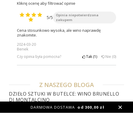
Kliknij ocenę aby filtrować opinie
Opinia niepotwierdzona
5/5
zakupem
Cena stosunkowo wysoka, ale wino naprawdę
znakomite.
2024-03-20
Benek
Czy opinia była pomocna?
Tak
1
Nie
0
Z NASZEGO BLOGA
DZIEŁO SZTUKI W BUTELCE: WINO BRUNELLO
DI MONTALCINO
DARMOWA DOSTAWA
od 300,00 zł