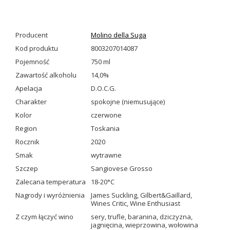
Producent
Molino della Suga
Kod produktu
8003207014087
Pojemność
750 ml
Zawartość alkoholu
14,0%
Apelacja
D.O.C.G.
Charakter
spokojne (niemusujące)
Kolor
czerwone
Region
Toskania
Rocznik
2020
Smak
wytrawne
Szczep
Sangiovese Grosso
Zalecana temperatura
18-20°C
Nagrody i wyróżnienia
James Suckling
,
Gilbert&Gaillard
,
Wines Critic
,
Wine Enthusiast
Z czym łączyć wino
sery
,
trufle
,
baranina
,
dziczyzna
,
jagnięcina
,
wieprzowina
,
wołowina