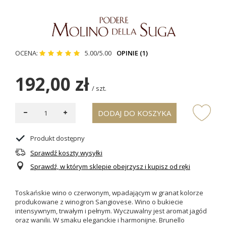
OCENA:
5.00/5.00
OPINIE (1)
192,00 zł
/
szt.
DODAJ DO KOSZYKA
Produkt dostępny
Sprawdź koszty wysyłki
Sprawdź, w którym sklepie obejrzysz i kupisz od ręki
Toskańskie w
ino o czerwonym, wpadającym w granat kolorze
produkowane z winogron Sangiovese. Wino o bukiecie
intensywnym, trwałym i pełnym. Wyczuwalny jest aromat jagód
oraz wanilii. W smaku eleganckie i harmonijne. Brunello