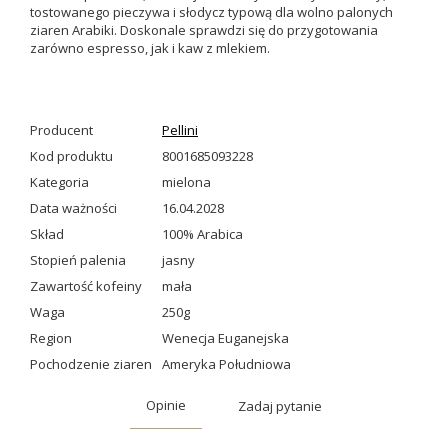
tostowanego pieczywa i słodycz typową dla wolno palonych
ziaren Arabiki. Doskonale sprawdzi się do przygotowania
zarówno espresso, jak i kaw z mlekiem.
Producent
Pellini
Kod produktu
8001685093228
Kategoria
mielona
Data ważności
16.04.2028
Skład
100% Arabica
Stopień palenia
jasny
Zawartość kofeiny
mała
Waga
250g
Region
Wenecja Euganejska
Pochodzenie ziaren
Ameryka Południowa
Opinie
Zadaj pytanie