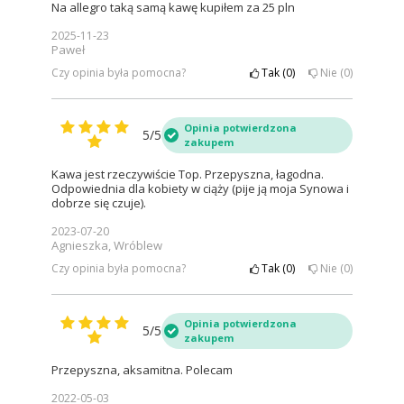
Na allegro taką samą kawę kupiłem za 25 pln
2025-11-23
Paweł
Czy opinia była pomocna?
Tak
0
Nie
0
Opinia potwierdzona
5/5
zakupem
Kawa jest rzeczywiście Top. Przepyszna, łagodna.
Odpowiednia dla kobiety w ciąży (pije ją moja Synowa i
dobrze się czuje).
2023-07-20
Agnieszka, Wróblew
Czy opinia była pomocna?
Tak
0
Nie
0
Opinia potwierdzona
5/5
zakupem
Przepyszna, aksamitna. Polecam
2022-05-03