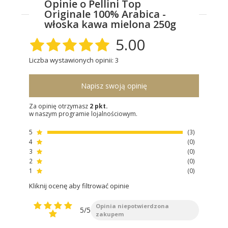
Opinie o Pellini Top
Originale 100% Arabica -
włoska kawa mielona 250g
5.00
Liczba wystawionych opinii: 3
Napisz swoją opinię
Za opinię otrzymasz
2 pkt.
w naszym programie lojalnościowym.
5
3
4
0
3
0
2
0
1
0
Kliknij ocenę aby filtrować opinie
Opinia niepotwierdzona
5/5
zakupem