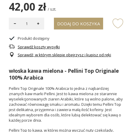
42,00 zł
/
szt.
DODAJ DO KOSZYKA
Produkt dostępny
Sprawdź koszty wysyłki
Sprawdź, w którym sklepie obejrzysz i kupisz od ręki
włoska kawa mielona - Pellini Top Originale
100% Arabica
Pellini Top Originale 100% Arabica to jedna z najbardziej
znanych kaw marki Pellini. Jest to kawa mielona ze starannie
wyselekcjonowanych ziaren Arabiki, które są wolno palone, aby
zachować równowagę smaku i aromatu. Dzięki temu Pellini Top
jest delikatna, przyjemna i zawiera małą ilość kofeiny. Jest
idealnym wyborem dla osób, które lubią delektować się kawą o
każdej porze dnia.
Pellini Top to kawa, w której można wyczuć nuty czekolady,