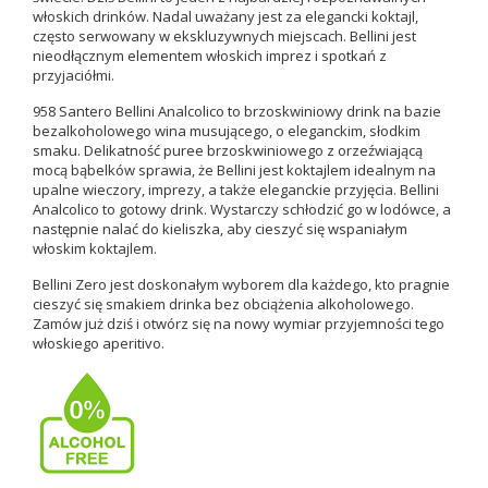
włoskich drinków. Nadal uważany jest za elegancki koktajl,
często serwowany w ekskluzywnych miejscach. Bellini jest
nieodłącznym elementem włoskich imprez i spotkań z
przyjaciółmi.
958 Santero Bellini Analcolico to brzoskwiniowy drink na bazie
bezalkoholowego wina musującego, o eleganckim, słodkim
smaku. Delikatność puree brzoskwiniowego z orzeźwiającą
mocą bąbelków sprawia, że Bellini jest koktajlem idealnym na
upalne wieczory, imprezy, a także eleganckie przyjęcia. Bellini
Analcolico to gotowy drink. Wystarczy schłodzić go w lodówce, a
następnie nalać do kieliszka, aby cieszyć się wspaniałym
włoskim koktajlem.
Bellini Zero
jest doskonałym wyborem dla każdego, kto pragnie
cieszyć się smakiem drinka bez obciążenia alkoholowego.
Zamów już dziś i otwórz się na nowy wymiar przyjemności tego
włoskiego aperitivo.