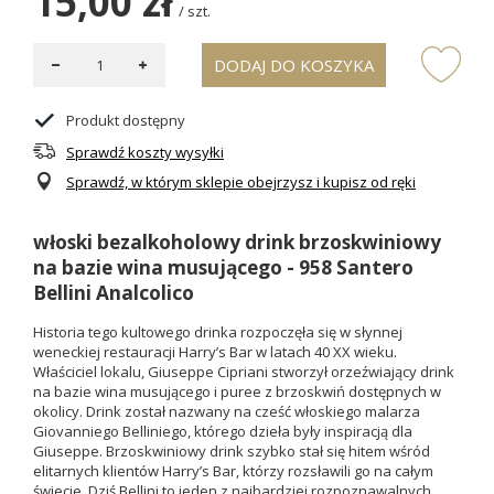
15,00 zł
/
szt.
DODAJ DO KOSZYKA
Produkt dostępny
Sprawdź koszty wysyłki
Sprawdź, w którym sklepie obejrzysz i kupisz od ręki
włoski bezalkoholowy drink brzoskwiniowy
na bazie wina musującego - 958 Santero
Bellini Analcolico
Historia tego kultowego drinka rozpoczęła się w słynnej
weneckiej restauracji Harry’s Bar w latach 40 XX wieku.
Właściciel lokalu, Giuseppe Cipriani stworzył orzeźwiający drink
na bazie wina musującego i puree z brzoskwiń dostępnych w
okolicy. Drink został nazwany na cześć włoskiego malarza
Giovanniego Belliniego, którego dzieła były inspiracją dla
Giuseppe
. Brzoskwiniowy drink szybko stał się hitem wśród
elitarnych klientów Harry’s Bar, którzy rozsławili go na całym
świecie. Dziś Bellini to jeden z najbardziej rozpoznawalnych