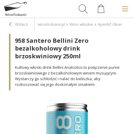
Wstecz
winotoskanii.pl
Wino włoskie
Aperitif i likiery
95
958 Santero Bellini Zero
bezalkoholowy drink
brzoskwiniowy 250ml
Kultowy włoski drink Bellini Analcolico to połączenie puree
brzoskwiniowego z bezalkoholowym winem musującym.
Wystarczy go schłodzić i nalać do kieliszka, aby
rozkoszować się jego doskonałym smakiem.