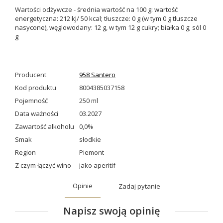
Wartości odżywcze - średnia wartość na 100 g: wartość
energetyczna: 212 kJ/ 50 kcal; tłuszcze: 0 g (w tym 0 g tłuszcze
nasycone), węglowodany: 12 g, w tym 12 g cukry; białka 0 g; sól 0
g
Producent
958 Santero
Kod produktu
8004385037158
Pojemność
250 ml
Data ważności
03.2027
Zawartość alkoholu
0,0%
Smak
słodkie
Region
Piemont
Z czym łączyć wino
jako aperitif
Opinie
Zadaj pytanie
Napisz swoją opinię