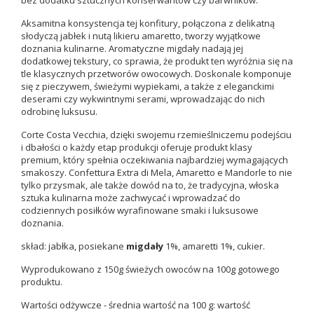
bez dodatku sztucznych konserwantów czy barwników.
Aksamitna konsystencja tej konfitury, połączona z delikatną
słodyczą jabłek i nutą likieru amaretto, tworzy wyjątkowe
doznania kulinarne. Aromatyczne migdały nadają jej
dodatkowej tekstury, co sprawia, że produkt ten wyróżnia się na
tle klasycznych przetworów owocowych. Doskonale komponuje
się z pieczywem, świeżymi wypiekami, a także z eleganckimi
deserami czy wykwintnymi serami, wprowadzając do nich
odrobinę luksusu.
Corte Costa Vecchia, dzięki swojemu rzemieślniczemu podejściu
i dbałości o każdy etap produkcji oferuje produkt klasy
premium, który spełnia oczekiwania najbardziej wymagających
smakoszy. Confettura Extra di Mela, Amaretto e Mandorle to nie
tylko przysmak, ale także dowód na to, że tradycyjna, włoska
sztuka kulinarna może zachwycać i wprowadzać do
codziennych posiłków wyrafinowane smaki i luksusowe
doznania.
skład: jabłka, posiekane
migdały
1%, amaretti 1%, cukier.
Wyprodukowano z 150g świeżych owoców na 100g gotowego
produktu.
Wartości odżywcze - średnia wartość na 100 g: wartość