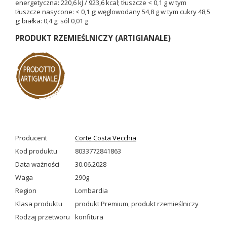
energetyczna: 220,6 kJ / 923,6 kcal; tłuszcze < 0,1 g w tym
tłuszcze nasycone: < 0,1 g; węglowodany 54,8 g w tym cukry 48,5
g; białka: 0,4 g; sól 0,01 g
PRODUKT RZEMIEŚLNICZY (ARTIGIANALE)
Producent
Corte Costa Vecchia
Kod produktu
8033772841863
Data ważności
30.06.2028
Waga
290g
Region
Lombardia
Klasa produktu
produkt Premium
,
produkt rzemieślniczy
Rodzaj przetworu
konfitura