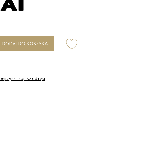
DODAJ DO KOSZYKA
ejrzysz i kupisz od ręki