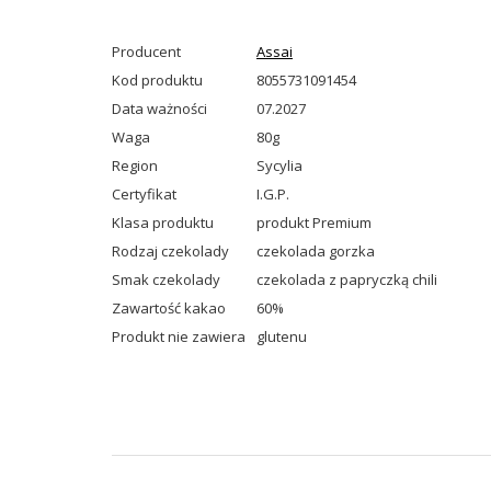
Producent
Assai
Kod produktu
8055731091454
Data ważności
07.2027
Waga
80g
Region
Sycylia
Certyfikat
I.G.P.
Klasa produktu
produkt Premium
Rodzaj czekolady
czekolada gorzka
Smak czekolady
czekolada z papryczką chili
Zawartość kakao
60%
Produkt nie zawiera
glutenu