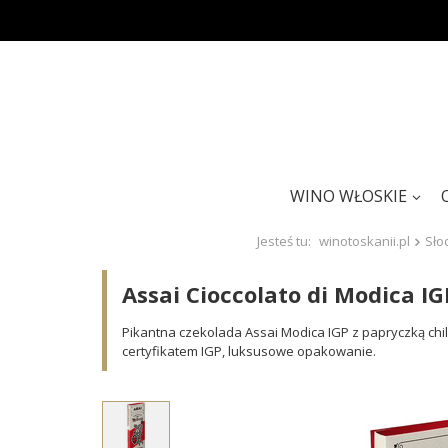
WINO WŁOSKIE
Jesteś tu:
winotoskanii.pl
Sło
Assai Cioccolato di Modica IG
Pikantna czekolada Assai Modica IGP z papryczką chi
certyfikatem IGP, luksusowe opakowanie.