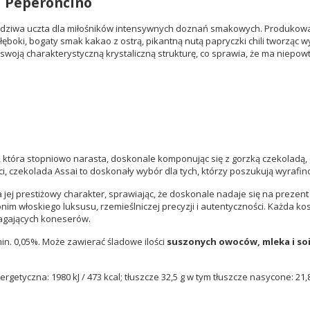
l
Peperoncino
awdziwa uczta dla miłośników intensywnych doznań smakowych. Produkowana
 głęboki, bogaty smak kakao z ostrą, pikantną nutą papryczki chili tworzą
woją charakterystyczną krystaliczną strukturę, co sprawia, że ma niepow
i, która stopniowo narasta, doskonale komponując się z gorzką czekoladą,
ości, czekolada Assai to doskonały wybór dla tych, którzy poszukują wyraf
j prestiżowy charakter, sprawiając, że doskonale nadaje się na prezent 
m włoskiego luksusu, rzemieślniczej precyzji i autentyczności. Każda kost
agających koneserów.
in. 0,05%.
Może zawierać śladowe ilości
suszonych owoców, mleka i soi
getyczna: 1980 kJ / 473 kcal; tłuszcze 32,5 g w tym tłuszcze nasycone: 21,8