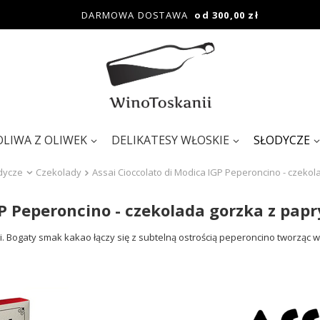
DARMOWA DOSTAWA
od 300,00 zł
OLIWA Z OLIWEK
DELIKATESY WŁOSKIE
SŁODYCZE
dycze
Czekolady
Assai Cioccolato di Modica IGP Peperoncino - czekola
P Peperoncino - czekolada gorzka z papry
li. Bogaty smak kakao łączy się z subtelną ostrością peperoncino tworzą