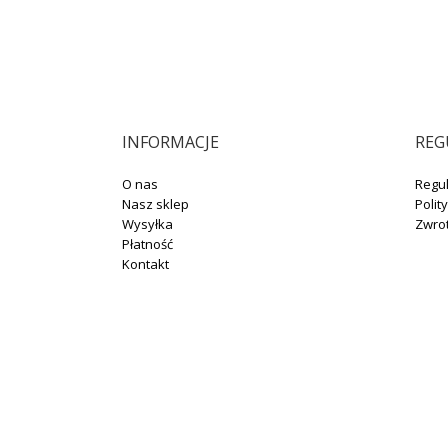
INFORMACJE
REG
O nas
Regu
Nasz sklep
Polit
Wysyłka
Zwro
Płatność
Kontakt
+48 664 131 704
sklep@winotoskanii.pl