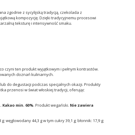
 zgodnie z sycylijską tradycją, czekolada z
c wyjątkową kompozycję. Dzięki tradycyjnemu procesowi
tarzalną teksturę i intensywność smaku.
 co czyni ten produkt wyjątkowym i pełnym kontrastów.
inowanych doznań kulinarnych.
lub do degustacji podczas specjalnych okazji. Produkty
ka przenosi w świat włoskiej tradycji, oferując
. Kakao min. 60%
.
Produkt wegański.
Nie zawiera
 g; węglowodany 44,3 g w tym cukry 39,1 g; błonnik: 17,9 g;