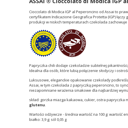
ASSAI ® Cioccolato di Modica IGP a
Cioccolato di Modica IGP al Peperoncino od Assai to pr
certyfikatem Indicazione Geografica Protetta (IGP) łączy
produkcji w niskich temperaturach czekolada zachowuje s
Papryczka chili dodaje czekoladzie subtelnej pikantnośc
Idealna dla osób, które lubią połączenie słodyczy i ostr
Luksusowe, eleganckie opakowanie czekolady podkreśla je
Assai, w tym czekolada z papryczką peperoncino, to synoni
niezapomniane wrażenia smakowe dla najbardziej wym
skład: gorzka miazga kakaowa, cukier, ostra papryczka m
glutenu
.
Wartości odżywcze - średnia wartość na 100 g: wartość ener
białko: 3,9 g; sól 0,05 g