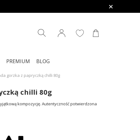
PREMIUM
BLOG
da gorzka z papryczką chilli 80g
czką chilli 80g
c wyjątkową kompozycję. Autentyczność potwierdzona