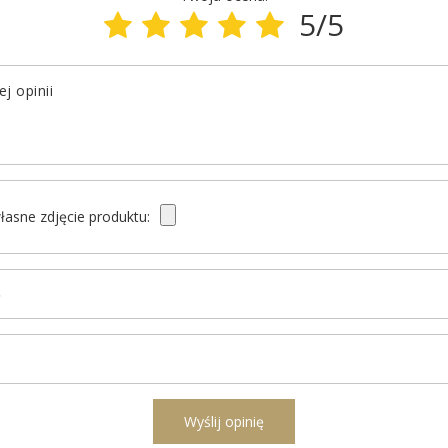
5/5
j opinii
łasne zdjęcie produktu:
ę
l
Wyślij opinię