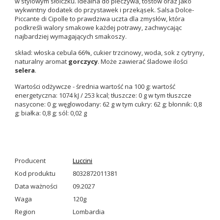
w stylowym słoiczku. Idealna do pieczywa, tostów oraz jako
wykwintny dodatek do przystawek i przekąsek. Salsa Dolce-
Piccante di Cipolle to prawdziwa uczta dla zmysłów, która
podkreśli walory smakowe każdej potrawy, zachwycając
najbardziej wymagających smakoszy.
skład: włoska cebula 66%, cukier trzcinowy, woda, sok z cytryny,
naturalny aromat
gorczycy
. Może zawierać śladowe ilości
selera
.
Wartości odżywcze - średnia wartość na 100 g: wartość
energetyczna: 1074 kJ / 253 kcal; tłuszcze: 0 g w tym tłuszcze
nasycone: 0 g; węglowodany: 62 g w tym cukry: 62 g; błonnik: 0,8
g; białka: 0,8 g; sól: 0,02 g
Producent
Luccini
Kod produktu
8032872011381
Data ważności
09.2027
Waga
120g
Region
Lombardia