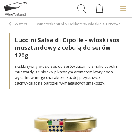
Wstecz
winotoskanii.pl
Delikatesy włoskie
Przetwory
P
Luccini Salsa di Cipolle - włoski sos
musztardowy z cebulą do serów
120g
Ekskluzywny włoski sos do serów Luccini o smaku cebuli i
musztardy, ze słodko-pikantnym aromatem który doda
wyrafinowanego charakteru każdej przystawce,
zachwycając najbardziej wymagających smakoszy.