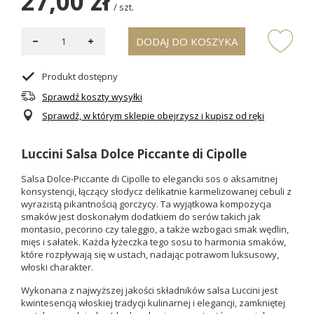
27,00 zł
/
szt.
DODAJ DO KOSZYKA
Produkt dostępny
Sprawdź koszty wysyłki
Sprawdź, w którym sklepie obejrzysz i kupisz od ręki
Luccini Salsa Dolce Piccante di Cipolle
Salsa Dolce-Piccante di Cipolle to elegancki sos o aksamitnej
konsystencji, łączący słodycz delikatnie karmelizowanej cebuli z
wyrazistą pikantnością gorczycy. Ta wyjątkowa kompozycja
smaków jest doskonałym dodatkiem do serów takich jak
montasio, pecorino czy taleggio, a także wzbogaci smak wędlin,
mięs i sałatek. Każda łyżeczka tego sosu to harmonia smaków,
które rozpływają się w ustach, nadając potrawom luksusowy,
włoski charakter.
Wykonana z najwyższej jakości składników salsa Luccini jest
kwintesencją włoskiej tradycji kulinarnej i elegancji, zamkniętej