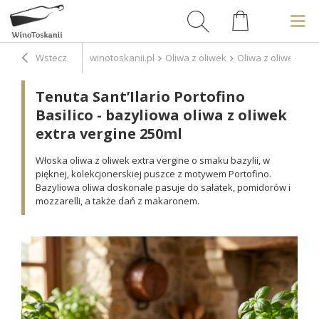
Wstecz
winotoskanii.pl
Oliwa z oliwek
Oliwa z oliwek sm
Tenuta Sant’Ilario Portofino
Basilico - bazyliowa oliwa z oliwek
extra vergine 250ml
Włoska oliwa z oliwek extra vergine o smaku bazylii, w
pięknej, kolekcjonerskiej puszce z motywem Portofino.
Bazyliowa oliwa doskonale pasuje do sałatek, pomidorów i
mozzarelli, a także dań z makaronem.