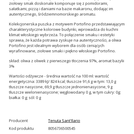
ziołowy smak doskonale komponuje się z pomidorami,
sałatkami, pizzą i daniami na bazie makaronu, dodając im
autentycznego, śródziemnomorskiego aromatu.
Kolekcjonerska puszka z motywem Portofino przedstawiającym
charakterystyczne kolorowe budynki, wprowadza do kuchni
klimat włoskiego wybrzeża. To połączenie smaku i estetyki
sprawia, że każda potrawa zyskuje na autentyczności, a oliwa
Portofino jest idealnym wyborem dla osób ceniących
wyrafinowane, ziołowe smaki i piękno włoskiego Portofino.
skład: oliwa z oliwek z pierwszego tłoczenia 97%, aromat bazylii
3%
Wartości odżywcze - średnia wartość na 100 ml: wartość
energetyczna: 3389 kJ/ 824 kcal; tłuszcze 91,6 g w tym: 13,0 g
tłuszcze nasycone, 69,9 g tłuszcze jednonienasycone, 9 g
tłuszcze wielonienasycone; węglowodany 0 g, w tym cukry: 0g;
białka: 0 g; sól: 0 g
Producent
Tenuta Sant'Ilario
Kod produktu
8056736500545