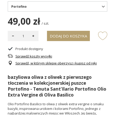
Portofino
49,00 zł
/
szt.
DODAJ DO KOSZYKA
Produkt dostępny
Sprawdź koszty wysyłki
Sprawdź, w którym sklepie obejrzysz i kupisz od ręki
bazyliowa oliwa z oliwek z pierwszego
tłoczenia w kolekcjonerskiej puszce
Portofino - Tenuta Sant’Ilario Portofino Olio
Extra Vergine di Oliva Basilico
Olio Portofino Basilico to oliwa z oliwek extra vergine o smaku
bazylii, inspirowana urokiem i kolorami Portofino, jednego z
najbardziej malowniczych miejsc we Włoszech. Jej świeży,