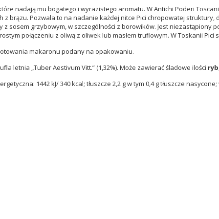
które nadają mu bogatego i wyrazistego aromatu. W Antichi Poderi Toscan
 brązu. Pozwala to na nadanie każdej nitce Pici chropowatej struktury, d
y z sosem grzybowym, w szczególności z borowików. Jest niezastąpiony 
tym połączeniu z oliwą z oliwek lub masłem truflowym. W Toskanii Pici ser
s gotowania makaronu podany na opakowaniu.
rufla letnia „Tuber Aestivum Vitt.” (1,32%). Może zawierać śladowe ilości
ryb
getyczna: 1442 kJ/ 340 kcal; tłuszcze 2,2 g w tym 0,4 g tłuszcze nasycone; 