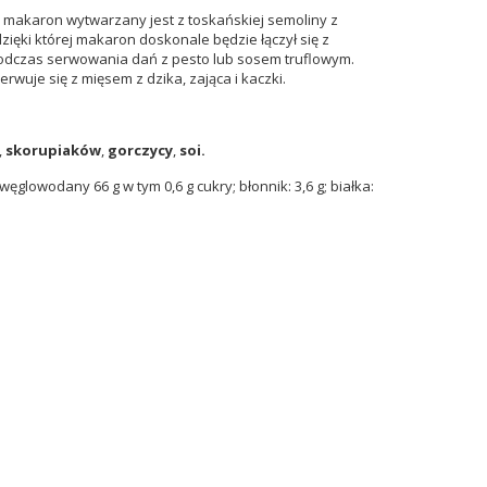
i makaron wytwarzany jest z toskańskiej semoliny z
zięki której makaron doskonale będzie łączył się z
podczas serwowania dań z pesto lub sosem truflowym.
wuje się z mięsem z dzika, zająca i kaczki.
,
skorupiaków
,
gorczycy
,
soi.
węglowodany 66 g w tym 0,6 g cukry; błonnik: 3,6 g; białka: