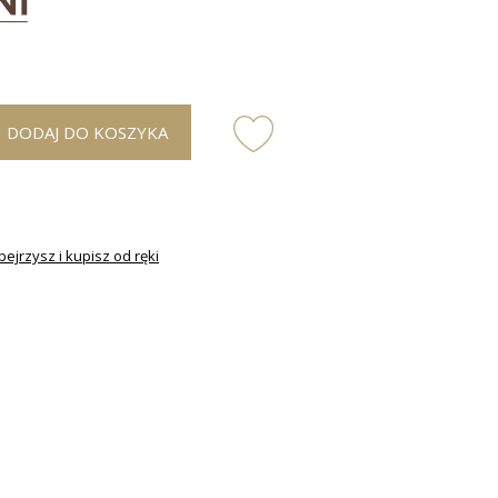
DODAJ DO KOSZYKA
ejrzysz i kupisz od ręki