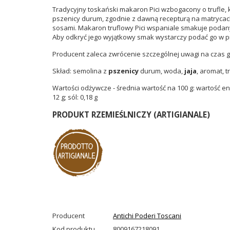
Tradycyjny toskański makaron Pici wzbogacony o trufle, 
pszenicy durum, zgodnie z dawną recepturą na matrycach z
sosami. Makaron truflowy Pici wspaniale smakuje podan
Aby odkryć jego wyjątkowy smak wystarczy podać go w pros
Producent zaleca zwrócenie szczególnej uwagi na cza
Skład: semolina z
pszenicy
durum, woda,
jaja
, aromat, t
Wartości odżywcze - średnia wartość na 100 g: wartość ener
12 g; sól: 0,18 g
PRODUKT RZEMIEŚLNICZY (ARTIGIANALE)
Producent
Antichi Poderi Toscani
Kod produktu
8009167218091