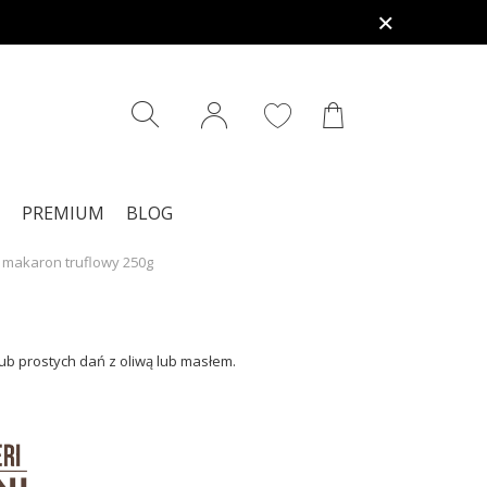
PREMIUM
BLOG
 - makaron truflowy 250g
ub prostych dań z oliwą lub masłem.