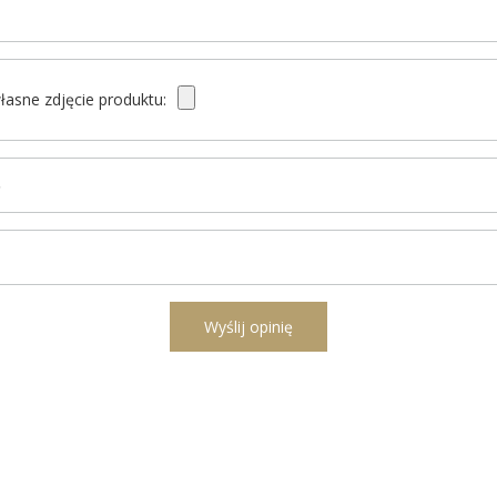
łasne zdjęcie produktu:
ę
l
Wyślij opinię