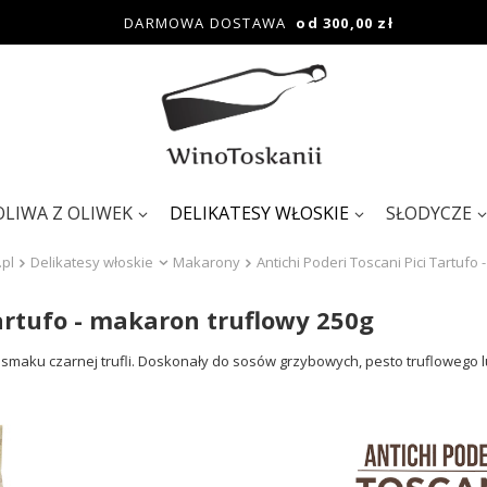
DARMOWA DOSTAWA
od 300,00 zł
OLIWA Z OLIWEK
DELIKATESY WŁOSKIE
SŁODYCZE
.pl
Delikatesy włoskie
Makarony
Antichi Poderi Toscani Pici Tartufo
Tartufo - makaron truflowy 250g
 smaku czarnej trufli. Doskonały do sosów grzybowych, pesto truflowego l