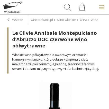
Wstecz
winotoskanii.pl
Wino włoskie
Wina
Wina czerw
Le Clivie Annibale Montepulciano
d’Abruzzo DOC czerwone wino
półwytrawne
Włoskie wino półwytrawne o owocowym aromacie i
harmonijnym smaku, które dobrze komponuje się z
makaronami, pieczeniami, jagnięciną, średniostarzonymi
serami i daniami mięsnymi typowymi dla kuchni azjatyckiej.