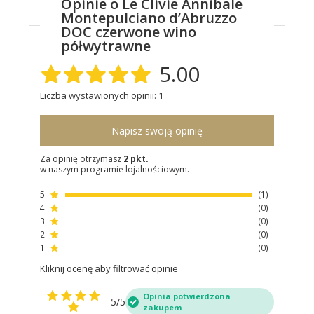
Opinie o Le Clivie Annibale
Montepulciano d’Abruzzo
DOC czerwone wino
półwytrawne
5.00
Liczba wystawionych opinii: 1
Napisz swoją opinię
Za opinię otrzymasz
2 pkt.
w naszym programie lojalnościowym.
5
1
4
0
3
0
2
0
1
0
Kliknij ocenę aby filtrować opinie
Opinia potwierdzona
5/5
zakupem