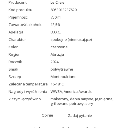
Producent
Le Clivie
Kod produktu
8053013237620
Pojemność
750 ml
Zawartość alkoholu
13,5%
Apelacja
D.O.C.
Charakter
spokojne (niemusujące)
Kolor
czerwone
Region
Abruzja
Rocznik
2024
Smak
półwytrawne
Szczep
Montepulciano
Zalecana temperatura
16-18°C
Nagrody i wyróżnienia
WWSA
,
America Awards
Z czym łączyć wino
makarony
,
dania mięsne
,
jagnięcina
,
grillowane potrawy
,
sery
Opinie
Zadaj pytanie