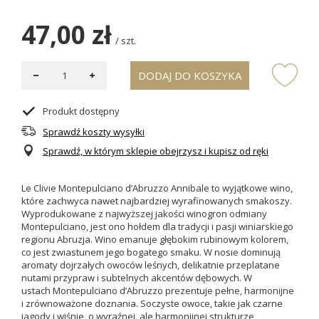
47,00 zł
/
szt.
DODAJ DO KOSZYKA
Produkt dostępny
Sprawdź koszty wysyłki
Sprawdź, w którym sklepie obejrzysz i kupisz od ręki
Le Clivie Montepulciano d’Abruzzo Annibale to wyjątkowe wino,
które zachwyca nawet najbardziej wyrafinowanych smakoszy.
Wyprodukowane z najwyższej jakości winogron odmiany
Montepulciano, jest ono hołdem dla tradycji i pasji winiarskiego
regionu Abruzja. Wino emanuje głębokim rubinowym kolorem,
co jest zwiastunem jego bogatego smaku. W nosie dominują
aromaty dojrzałych owoców leśnych, delikatnie przeplatane
nutami przypraw i subtelnych akcentów dębowych. W
ustach
Montepulciano d’Abruzzo
prezentuje pełne, harmonijne
i zrównoważone doznania. Soczyste owoce, takie jak czarne
jagody i wiśnie, o wyraźnej, ale harmonijnej strukturze