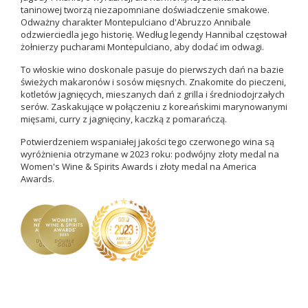
taninowej tworzą niezapomniane doświadczenie smakowe.
Odważny charakter Montepulciano d'Abruzzo Annibale
odzwierciedla jego historię. Według legendy Hannibal częstował
żołnierzy pucharami Montepulciano, aby dodać im odwagi.
To włoskie wino doskonale pasuje
do pierwszych dań na bazie
świeżych makaronów i sosów mięsnych.
Znakomite do pieczeni,
kotletów jagnięcych, mieszanych dań z grilla i średniodojrzałych
serów.
Zaskakujące w połączeniu z koreańskimi marynowanymi
mięsami, curry z jagnięciny, kaczką z pomarańczą.
Potwierdzeniem wspaniałej jakości tego czerwonego wina są
wyróżnienia otrzymane w 2023 roku: podwójny złoty medal na
Women's Wine & Spirits Awards i złoty medal na America
Awards.