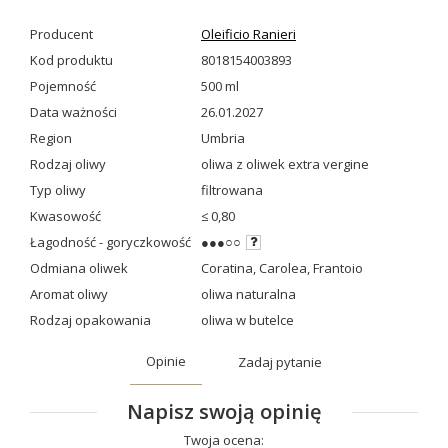
Producent
Oleificio Ranieri
Kod produktu
8018154003893
Pojemność
500 ml
Data ważności
26.01.2027
Region
Umbria
Rodzaj oliwy
oliwa z oliwek extra vergine
Typ oliwy
filtrowana
Kwasowość
≤ 0,80
Łagodność - goryczkowość
●●●○○
Odmiana oliwek
Coratina
,
Carolea
,
Frantoio
Aromat oliwy
oliwa naturalna
Rodzaj opakowania
oliwa w butelce
Opinie
Zadaj pytanie
Napisz swoją opinię
Twoja ocena: