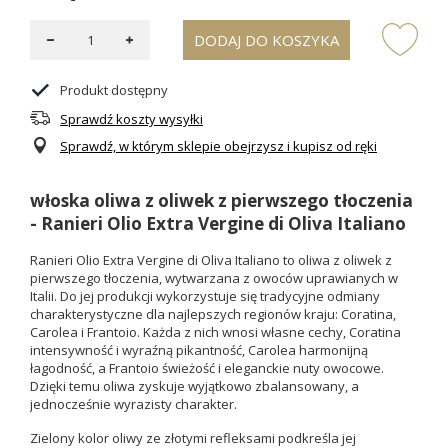
DODAJ DO KOSZYKA
Produkt dostępny
Sprawdź koszty wysyłki
Sprawdź, w którym sklepie obejrzysz i kupisz od ręki
włoska oliwa z oliwek z pierwszego tłoczenia
- Ranieri Olio Extra Vergine di Oliva Italiano
Ranieri Olio Extra Vergine di Oliva Italiano to oliwa z oliwek z
pierwszego tłoczenia, wytwarzana z owoców uprawianych w
Italii. Do jej produkcji wykorzystuje się tradycyjne odmiany
charakterystyczne dla najlepszych regionów kraju: Coratina,
Carolea i Frantoio. Każda z nich wnosi własne cechy, Coratina
intensywność i wyraźną pikantność, Carolea harmonijną
łagodność, a Frantoio świeżość i eleganckie nuty owocowe.
Dzięki temu oliwa zyskuje wyjątkowo zbalansowany, a
jednocześnie wyrazisty charakter.
Zielony kolor oliwy ze złotymi refleksami podkreśla jej