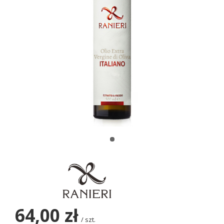
64,00 zł
/
szt.