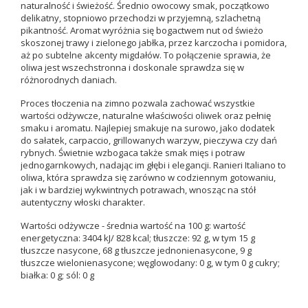
naturalność i świeżość. Średnio owocowy smak, początkowo
delikatny, stopniowo przechodzi w przyjemną, szlachetną
pikantność. Aromat wyróżnia się bogactwem nut od świeżo
skoszonej trawy i zielonego jabłka, przez karczocha i pomidora,
aż po subtelne akcenty migdałów. To połączenie sprawia, że
oliwa jest wszechstronna i doskonale sprawdza się w
różnorodnych daniach.
Proces tłoczenia na zimno pozwala zachować wszystkie
wartości odżywcze, naturalne właściwości oliwek oraz pełnię
smaku i aromatu. Najlepiej smakuje na surowo, jako dodatek
do sałatek, carpaccio, grillowanych warzyw, pieczywa czy dań
rybnych. Świetnie wzbogaca także smak mięs i potraw
jednogarnkowych, nadając im głębi i elegancji. Ranieri Italiano to
oliwa, która sprawdza się zarówno w codziennym gotowaniu,
jak i w bardziej wykwintnych potrawach, wnosząc na stół
autentyczny włoski charakter.
Wartości odżywcze - średnia wartość na 100 g: wartość
energetyczna: 3404 kJ/ 828 kcal; tłuszcze: 92 g, w tym 15 g
tłuszcze nasycone, 68 g tłuszcze jednonienasycone, 9 g
tłuszcze wielonienasycone; węglowodany: 0 g, w tym 0 g cukry;
białka: 0 g; sól: 0 g