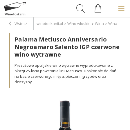
Wstecz
winotoskanii.pl
Wino włoskie
Wina
Wina czerw
Palama Metiusco Anniversario
Negroamaro Salento IGP czerwone
wino wytrawne
Prestiżowe apulijskie wino wytrawne wyprodukowane z
okazji 25-lecia powstania linii Metiusco. Doskonałe do dań
na bazie czerwonego mięsa, pieczeni, grzybów oraz
dziczyzny.