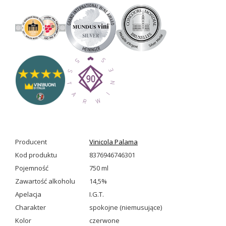
Producent
Vinicola Palama
Kod produktu
8376946746301
Pojemność
750 ml
Zawartość alkoholu
14,5%
Apelacja
I.G.T.
Charakter
spokojne (niemusujące)
Kolor
czerwone