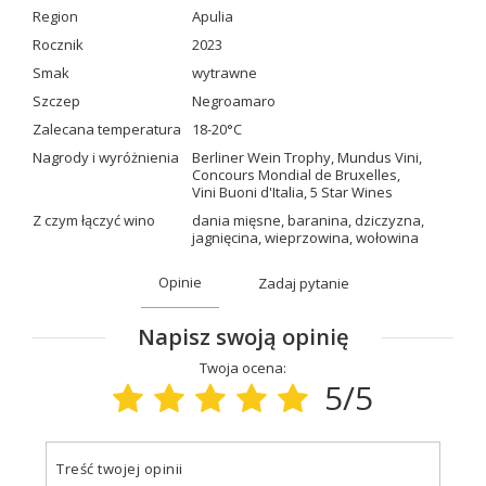
Region
Apulia
Rocznik
2023
Smak
wytrawne
Szczep
Negroamaro
Zalecana temperatura
18-20°C
Nagrody i wyróżnienia
Berliner Wein Trophy
,
Mundus Vini
,
Concours Mondial de Bruxelles
,
Vini Buoni d'Italia
,
5 Star Wines
Z czym łączyć wino
dania mięsne
,
baranina
,
dziczyzna
,
jagnięcina
,
wieprzowina
,
wołowina
Opinie
Zadaj pytanie
Napisz swoją opinię
Twoja ocena:
5/5
Treść twojej opinii