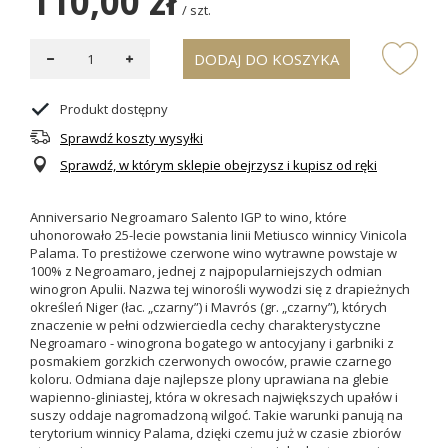
110,00 zł
/
szt.
DODAJ DO KOSZYKA
Produkt dostępny
Sprawdź koszty wysyłki
Sprawdź, w którym sklepie obejrzysz i kupisz od ręki
Anniversario Negroamaro Salento IGP to wino, które
uhonorowało 25-lecie powstania linii Metiusco winnicy Vinicola
Palama. To prestiżowe czerwone wino wytrawne powstaje w
100% z Negroamaro, jednej z najpopularniejszych odmian
winogron Apulii. Nazwa tej winorośli wywodzi się z drapieżnych
określeń Niger (łac. „czarny”) i Mavrós (gr. „czarny”), których
znaczenie w pełni odzwierciedla cechy charakterystyczne
Negroamaro -
winogrona bogatego w antocyjany i garbniki z
posmakiem gorzkich czerwonych owoców, prawie czarnego
koloru. Odmiana daje najlepsze plony uprawiana na glebie
wapienno-gliniastej, która w okresach największych upałów i
suszy oddaje nagromadzoną wilgoć. Takie warunki panują na
terytorium winnicy Palama, dzięki czemu już w czasie zbiorów