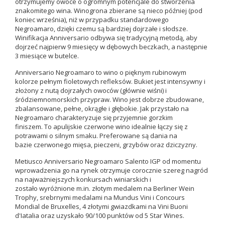
otrzymujemy owoce o ogromnym potencjale do stworzenia
znakomitego wina. Winogrona zbierane są nieco później (pod
koniec września), niż w przypadku standardowego
Negroamaro, dzięki czemu są bardziej dojrzałe i słodsze.
Winifikacja Anniversario odbywa się tradycyjną metodą, aby
dojrzeć najpierw 9 miesięcy w dębowych beczkach, a następnie
3 miesiące w butelce.
Anniversario Negroamaro to wino o pięknym rubinowym
kolorze pełnym fioletowych refleksów. Bukiet jest intensywny i
złożony z nutą dojrzałych owoców (głównie wiśni) i
śródziemnomorskich przypraw. Wino jest dobrze zbudowane,
zbalansowane, pełne, okrągłe i głębokie. Jak przystało na
Negroamaro charakteryzuje się przyjemnie gorzkim
finiszem. To apulijskie czerwone wino idealnie łączy się z
potrawami o silnym smaku. Preferowane są dania na
bazie czerwonego mięsa, pieczeni, grzybów oraz dziczyzny.
Metiusco Anniversario Negroamaro Salento IGP od momentu
wprowadzenia go na rynek otrzymuje corocznie szereg nagród
na najważniejszych konkursach winiarskich i
zostało wyróżnione m.in. złotym medalem na Berliner Wein
Trophy, srebrnymi medalami
na Mundus Vini i Concours
Mondial de Bruxelles,
4 złotymi gwiazdkami
na Vini Buoni
d'Iatalia
oraz uzyskało 90/100 punktów od 5 Star Wines.