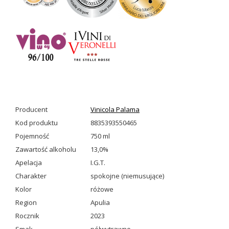
Producent
Vinicola Palama
Kod produktu
8835393550465
Pojemność
750 ml
Zawartość alkoholu
13,0%
Apelacja
I.G.T.
Charakter
spokojne (niemusujące)
Kolor
różowe
Region
Apulia
Rocznik
2023