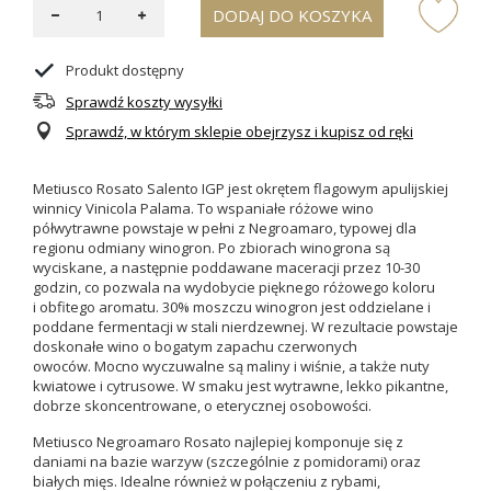
DODAJ DO KOSZYKA
Produkt dostępny
Sprawdź koszty wysyłki
Sprawdź, w którym sklepie obejrzysz i kupisz od ręki
Metiusco Rosato Salento IGP jest okrętem flagowym apulijskiej
winnicy Vinicola Palama. To wspaniałe różowe wino
półwytrawne powstaje w pełni z Negroamaro, typowej dla
regionu odmiany winogron. Po zbiorach winogrona są
wyciskane, a następnie poddawane maceracji przez 10-30
godzin, co pozwala na wydobycie pięknego różowego koloru
i obfitego aromatu. 30% moszczu winogron jest oddzielane i
poddane fermentacji w stali nierdzewnej. W rezultacie powstaje
doskonałe wino o bogatym zapachu czerwonych
owoców. Mocno wyczuwalne są maliny i wiśnie, a także nuty
kwiatowe i cytrusowe. W smaku jest wytrawne, lekko pikantne,
dobrze skoncentrowane, o eterycznej osobowości.
Metiusco Negroamaro Rosato najlepiej komponuje się z
daniami na bazie warzyw (szczególnie z pomidorami) oraz
białych mięs. Idealne również w połączeniu z rybami,