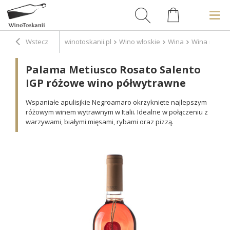
Wstecz
winotoskanii.pl
Wino włoskie
Wina
Wina różow
Palama Metiusco Rosato Salento
IGP różowe wino półwytrawne
Wspaniałe apulisjkie Negroamaro okrzyknięte najlepszym
różowym winem wytrawnym w Italii. Idealne w połączeniu z
warzywami, białymi mięsami, rybami oraz pizzą.