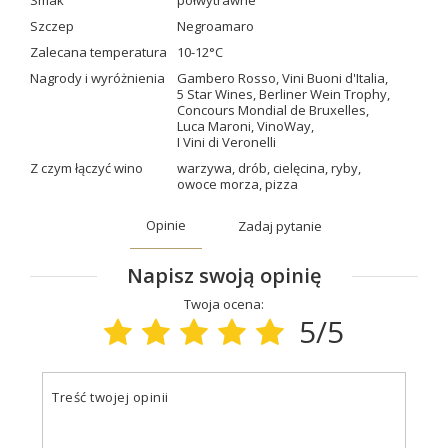
Smak
półwytrawne
Szczep
Negroamaro
Zalecana temperatura
10-12°C
Nagrody i wyróżnienia
Gambero Rosso
,
Vini Buoni d'Italia
,
5 Star Wines
,
Berliner Wein Trophy
,
Concours Mondial de Bruxelles
,
Luca Maroni
,
VinoWay
,
I Vini di Veronelli
Z czym łączyć wino
warzywa
,
drób
,
cielęcina
,
ryby
,
owoce morza
,
pizza
Opinie
Zadaj pytanie
Napisz swoją opinię
Twoja ocena:
5/5
Treść twojej opinii