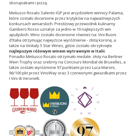
skorupiakami i pizzą.
Metiusco Rosato Salento IGP jest arcydziełem winnicy Palama,
które zostało docenione przez krytyków na najważniejszych
konkursach winiarskich. Prestiżowy przewodnik kulinarny
Gambero Rosso uznał je za jedno w 10 najlepszych win
apulijskich. Wino zostało docenione również
na: Vini Buoni
d'Italia otrzymując najwyższe wyróżnienie - złotą koronę, a
także
na Vinitaly 5 Star Wines, gdzie zostało okrzyknięte
najlepszym różowym winem wytrawnym w Italii
.
Ponadto Metiusco Rosato otrzymało medale: złoty na
Berliner
Wein Trophy
oraz srebrny na
Concours Mondial de Bruxelles, a
także zostało wyróżnione 97 punktami przez Luca Maroni,
96/100 pkt przez VinoWay oraz 3 czerwonymi gwiazdkami przez
I Vini di Veronelli.