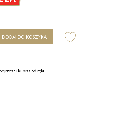
DODAJ DO KOSZYKA
ejrzysz i kupisz od ręki