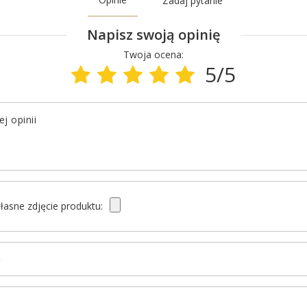
Zadaj pytanie
Napisz swoją opinię
Twoja ocena:
5/5
j opinii
łasne zdjęcie produktu:
ę
l