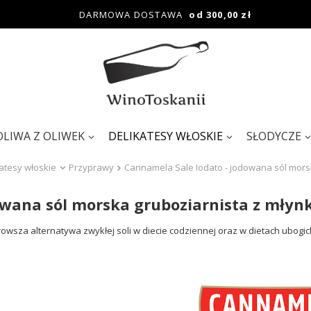
DARMOWA DOSTAWA
od 300,00 zł
OLIWA Z OLIWEK
DELIKATESY WŁOSKIE
SŁODYCZE
atesy włoskie
Przyprawy
Cannamela Sale Iodato - jodowana sól mors
owana sól morska gruboziarnista z młyn
rowsza alternatywa zwykłej soli w diecie codziennej oraz w dietach ubogic