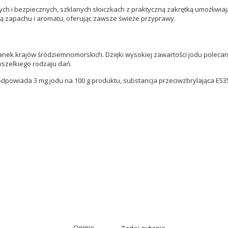
h i bezpiecznych, szklanych słoiczkach z praktyczną zakrętką umożliwia
atą zapachu i aromatu, oferując zawsze świeże przyprawy.
k krajów śródziemnomorskich. Dzięki wysokiej zawartości jodu polecana 
wszelkiego rodzaju dań.
odpowiada 3 mg jodu na 100 g produktu, substancja przeciwzbrylająca E53
Opinie