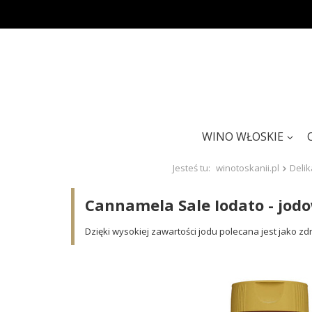
WINO WŁOSKIE
Jesteś tu:
winotoskanii.pl
Delik
Cannamela Sale Iodato - jod
Dzięki wysokiej zawartości jodu polecana jest jako zd