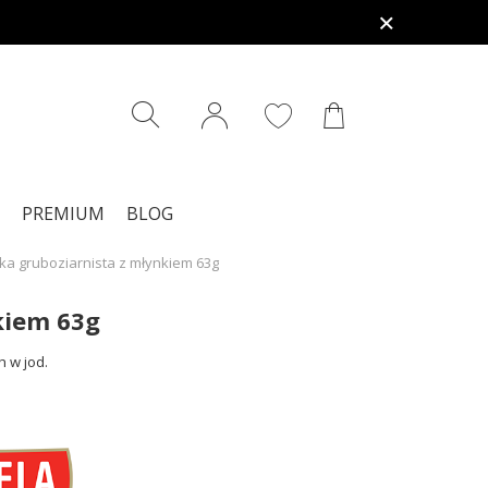
PREMIUM
BLOG
ka gruboziarnista z młynkiem 63g
kiem 63g
h w jod.