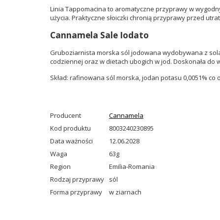
Linia Tappomacina to aromatyczne przyprawy w wygodnyc
użycia. Praktyczne słoiczki chronią przyprawy przed utr
Cannamela Sale Iodato
Gruboziarnista morska sól jodowana wydobywana z solane
codziennej oraz w dietach ubogich w jod. Doskonała do 
Skład: rafinowana sól morska, jodan potasu 0,0051% co 
Producent
Cannamela
Kod produktu
8003240230895
Data ważności
12.06.2028
Waga
63g
Region
Emilia-Romania
Rodzaj przyprawy
sól
Forma przyprawy
w ziarnach