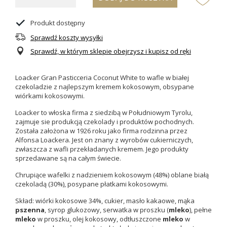
Produkt dostępny
Sprawdź koszty wysyłki
Sprawdź, w którym sklepie obejrzysz i kupisz od ręki
Loacker Gran Pasticceria Coconut White to wafle w białej
czekoladzie z najlepszym kremem kokosowym, obsypane
wiórkami kokosowymi.
Loacker to włoska firma z siedzibą w Południowym Tyrolu,
zajmuje sie produkcją czekolady i produktów pochodnych.
Została założona w 1926 roku jako firma rodzinna przez
Alfonsa Loackera. Jest on znany z wyrobów cukierniczych,
zwłaszcza z wafli przekładanych kremem. Jego produkty
sprzedawane są na całym świecie.
Chrupiące wafelki z nadzieniem kokosowym (48%) oblane białą
czekoladą (30%), posypane płatkami kokosowymi.
Skład: wiórki kokosowe 34%, cukier, masło kakaowe, mąka
pszenna
, syrop glukozowy, serwatka w proszku (
mleko
), pełne
mleko
w proszku, olej kokosowy, odtłuszczone
mleko
w