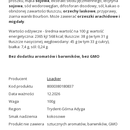
proszku, mąka
sojowa
, ekstrakt słodu jęczmiennego, lecytyna
sojowa
, sód wodorowęglan, difosforan disodowy, sól, kakao o
obniżonej zawartości tłuszczu,
orzechy laskowe
, przyprawy,
ziarna wanilii Bourbon. Może zawierać
orzeszki arachidowe i
migdały
.
Wartości odżywcze - średnia wartość na 100 g: wartość
energetyczna: 2365 kJ/ 568 kcal; tłuszcze: 38 g (w tym 31 g
tłuszcze nasycone), węglowodany: 45 g (w tym 33 g cukry),
białka: 7,4 g, sól: 0,24 g.
Bez dodatku aromatów i barwników, bez GMO
Producent
Loacker
Kod produktu
8000380180837
Data ważności
12.2026
Waga
100g
Region
Trydent-Górna Adyga
Smak nadzienia
kokosowe
Produkt nie zawiera
sztucznych aromatów
,
barwników
,
GMO