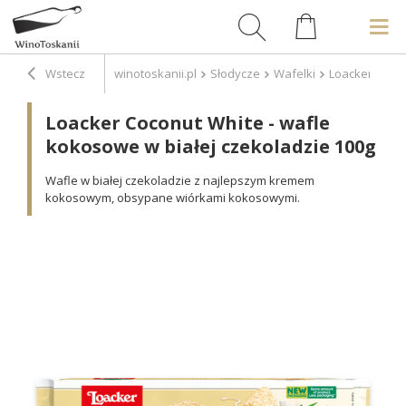
Wstecz
winotoskanii.pl
Słodycze
Wafelki
Loacker Cocon
Loacker Coconut White - wafle
kokosowe w białej czekoladzie 100g
Wafle w białej czekoladzie z najlepszym kremem
kokosowym, obsypane wiórkami kokosowymi.