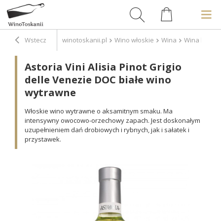
Wstecz
winotoskanii.pl
Wino włoskie
Wina
Wina białe
Astoria Vini Alisia Pinot Grigio
delle Venezie DOC białe wino
wytrawne
Włoskie wino wytrawne o aksamitnym smaku. Ma
intensywny owocowo-orzechowy zapach. Jest doskonałym
uzupełnieniem dań drobiowych i rybnych, jak i sałatek i
przystawek.