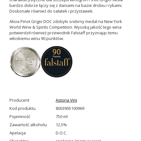
bardzo dobrze łączy się z daniami na bazie drobiu i rybami.
Doskonałe również do sałatek i przystawek.
Alisia Pinot Grigio DOC zdobyło srebrny medal na New York
World Wine & Spirits Competition. Wysoką jakość tego wina
potwierdził również przewodnik Falstaff przyznając temu
włoskiemu winu 90 punktów.
Producent
Astoria Vini
Kod produktu
8003905100969
Pojemność
750 ml
Zawartość alkoholu
12,5%
Apelacja
D.O.C.