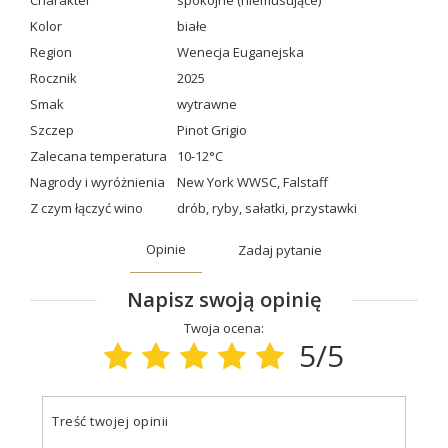
Charakter
spokojne (niemusujące)
Kolor
białe
Region
Wenecja Euganejska
Rocznik
2025
Smak
wytrawne
Szczep
Pinot Grigio
Zalecana temperatura
10-12°C
Nagrody i wyróżnienia
New York WWSC
,
Falstaff
Z czym łączyć wino
drób
,
ryby
,
sałatki
,
przystawki
Opinie
Zadaj pytanie
Napisz swoją opinię
Twoja ocena:
5/5
Treść twojej opinii