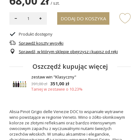
68,00 zł
/
szt.
DODAJ DO KOSZYKA
Produkt dostępny
Sprawdź koszty wysyłki
Sprawdź, w którym sklepie obejrzysz i kupisz od ręki
Oszczędź kupując więcej
zestaw win "Klasyczny"
351,00 zł
391,00 zł
Taniej w zestawie o 10.23%
Alisia Pinot Grigio delle Venezie DOC to wspaniałe wytrawne
wino powstające w regionie Veneto. Wino o żółto-słomkowym
kolorze ze złotymi refleksami oraz bardzo intensywnym
owocowym zapachu z wyczuwalnymi nutami świeżych
orzechów włoskich. W smaku aksamitne i eleganckie,
charakterystyczne dla szczepu winogron Pinot Grigio. Alisia