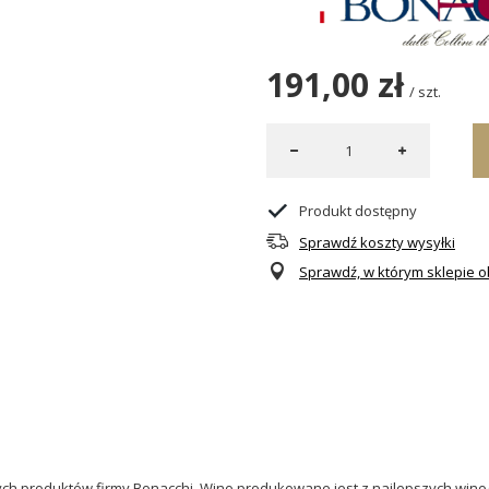
191,00 zł
/
szt.
Produkt dostępny
Sprawdź koszty wysyłki
Sprawdź, w którym sklepie ob
ych
produktów
firmy
Bonacchi
.
Wino produkowane jest z najlepszych wino