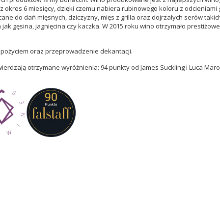
ez okres 6 miesięcy, dzięki czemu nabiera rubinowego koloru z odcieniami
e do dań mięsnych, dziczyzny, mięs z grilla oraz dojrzałych serów takic
jak gęsina, jagnięcina czy kaczka. W 2015 roku wino otrzymało prestiżow
 spożyciem oraz przeprowadzenie dekantacji.
rdzają otrzymane wyróżnienia: 94 punkty od James Suckling i Luca Maroni