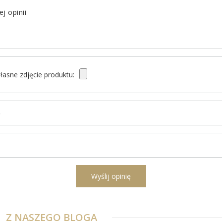
j opinii
łasne zdjęcie produktu:
ę
l
Wyślij opinię
Z NASZEGO BLOGA