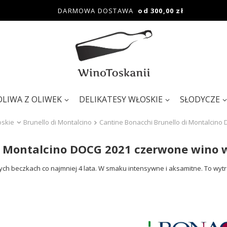
DARMOWA DOSTAWA
od 300,00 zł
OLIWA Z OLIWEK
DELIKATESY WŁOSKIE
SŁODYCZE
oskie
Brunello di Montalcino
Cantine Bonacchi Brunello di Montalcin
di Montalcino DOCG 2021 czerwone wino
ch beczkach co najmniej 4 lata. W smaku intensywne i aksamitne. To wyt