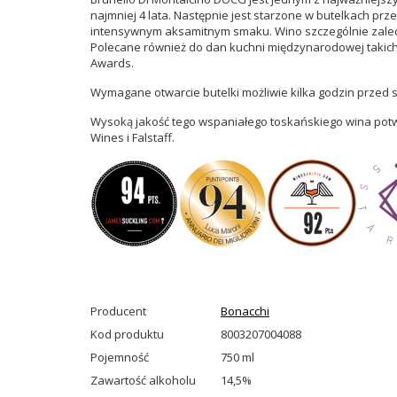
najmniej 4 lata. Następnie jest starzone w butelkach prz
intensywnym aksamitnym smaku. Wino szczególnie zalecan
Polecane również do dan kuchni międzynarodowej takich 
Awards.
Wymagane otwarcie butelki możliwie kilka godzin przed
Wysoką jakość tego wspaniałego toskańskiego wina potwie
Wines i Falstaff.
Producent
Bonacchi
Kod produktu
8003207004088
Pojemność
750 ml
Zawartość alkoholu
14,5%