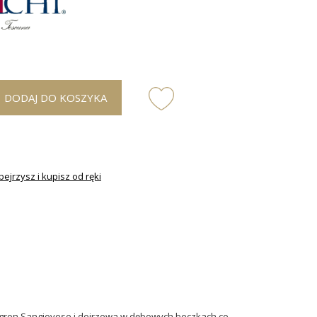
DODAJ DO KOSZYKA
ejrzysz i kupisz od ręki
gron Sangiovese i dojrzewa w dębowych beczkach co