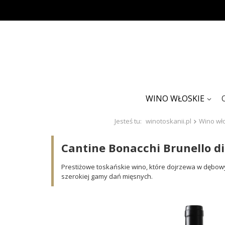
WINO WŁOSKIE
Jesteś tu:
winotoskanii.pl
Wino wł
Cantine Bonacchi Brunello 
Prestiżowe toskańskie wino, które dojrzewa w dębowy
szerokiej gamy dań mięsnych.