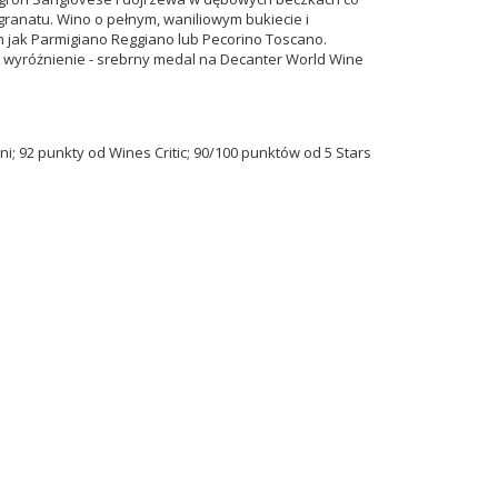
 granatu. Wino o pełnym, waniliowym bukiecie i
h jak Parmigiano Reggiano lub Pecorino Toscano.
e wyróżnienie - srebrny medal na Decanter World Wine
; 92 punkty od Wines Critic;
90/100 punktów od
5 Stars