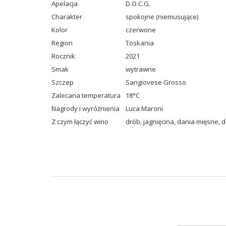
Apelacja
D.O.C.G.
Charakter
spokojne (niemusujące)
Kolor
czerwone
Region
Toskania
Rocznik
2021
Smak
wytrawne
Szczep
Sangiovese Grosso
Zalecana temperatura
18°C
Nagrody i wyróżnienia
Luca Maroni
Z czym łączyć wino
drób
,
jagnięcina
,
dania mięsne
,
d