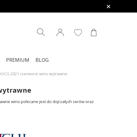
PREMIUM
BLOG
o DOCG 2021 czerwone wino wytrawne
 wytrawne
rawne wino polecane jest do dojrzałych serów oraz