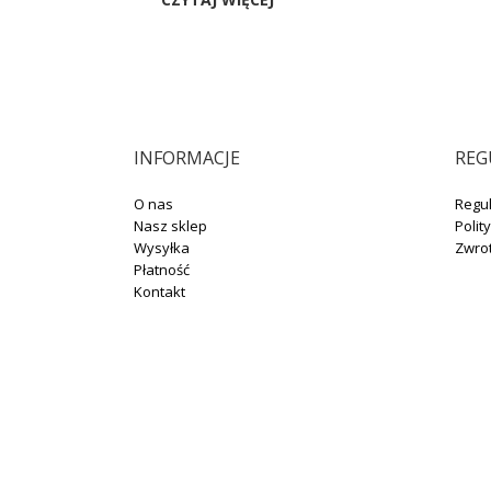
INFORMACJE
REG
O nas
Regu
Nasz sklep
Polit
Wysyłka
Zwro
Płatność
Kontakt
+48 664 131 704
sklep@winotoskanii.pl