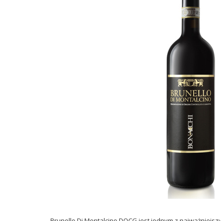
Brunello Di Montalcino DOCG
jest jednym
z najważniejsz