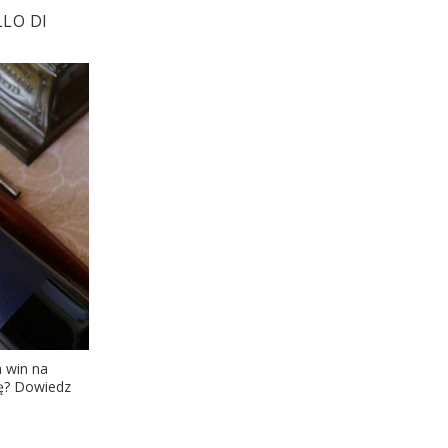
LO DI
h win na
wę? Dowiedz