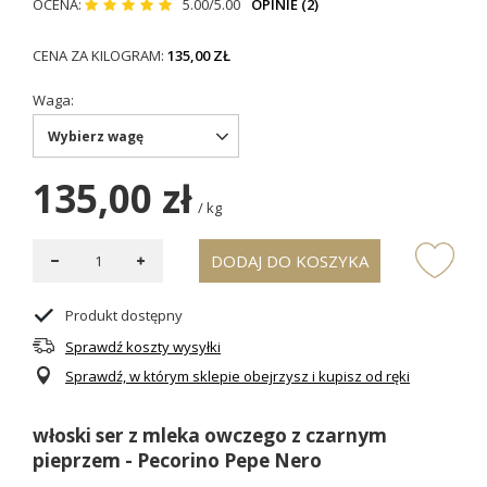
OCENA:
5.00/5.00
OPINIE (2)
CENA ZA KILOGRAM:
135,00 ZŁ
Waga
Wybierz wagę
135,00 zł
/
kg
DODAJ DO KOSZYKA
Produkt dostępny
Sprawdź koszty wysyłki
Sprawdź, w którym sklepie obejrzysz i kupisz od ręki
włoski ser z mleka owczego z czarnym
pieprzem - Pecorino Pepe Nero