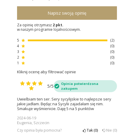
Napisz swoją opinię
Za opinię otrzymasz
2 pkt.
w naszym programie lojalnościowym.
5
2
4
0
3
0
2
0
1
0
Kliknij ocenę aby filtrować opinie
Opinia potwierdzona
5/5
zakupem
Uwielbiam ten ser. Sery sycylijskie to najlepsze sery
jakie jadłam. Będąc na Sycylii zajadałam się nim.
Smakuje wyśmienicie. Daję 5 na 5 punktów
2024-06-19
Eugenia, Szczecin
Czy opinia była pomocna?
Tak
0
Nie
0