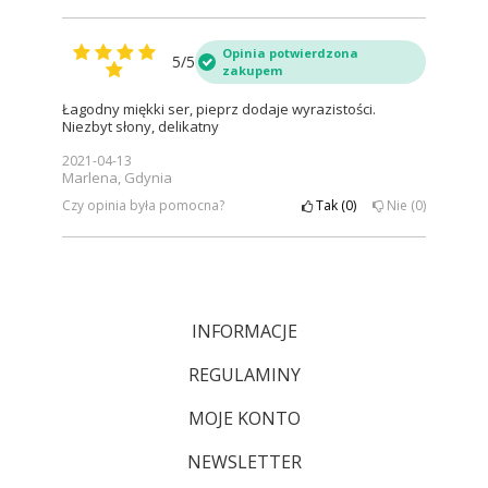
Opinia potwierdzona
5/5
zakupem
Łagodny miękki ser, pieprz dodaje wyrazistości.
Niezbyt słony, delikatny
2021-04-13
Marlena, Gdynia
Czy opinia była pomocna?
Tak
0
Nie
0
INFORMACJE
REGULAMINY
MOJE KONTO
NEWSLETTER