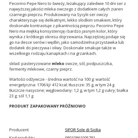
Pecorino Pepe Nero to świeży, leżakujący zaledwie 10 dni ser z
najwyższej jakości mleka owczego z dodatkiem całych ziaren
czarnego pieprzu. Produkowany na Sycylii ser owczy
charakteryzuje się delikatnym, lekko słodkim smakiem, który
doskonale kontrastuje z pikantnością pieprzu. Pecorino Pepe
Nero ma miękką konsystencję i bardzo jasnym kolor, który
wynika z krótkiego okresu dojrzewania. Najczęściej podaje się
go na desce serów i wędlin, jako samodzielna przystawka lub
dodatek do pieczywa i oliwy. Doskonale smakuje także w
wszelkiego rodzaju kanapkach i na grzankach.
skład: pasteryzowane
mleko
owcze, sól, podpuszczka,
fermenty mlekowe, czarny pieprz.
Wartości odżywcze - średnia wartość na 100 g: wartość
energetyczna: 1706 kJ/ 412 kcal; tłuszcze: 35 g, w tym 24 g
tłuszcze nasycone; węglowodany: 1,2 g, w tym 1,2 g cukry; białka
23 g; sól 1,1 g
PRODUKT ZAPAKOWANY PRÓŻNIOWO
Producent
SIFOR Sole di Sicilia
Kod produktu
98010861005781