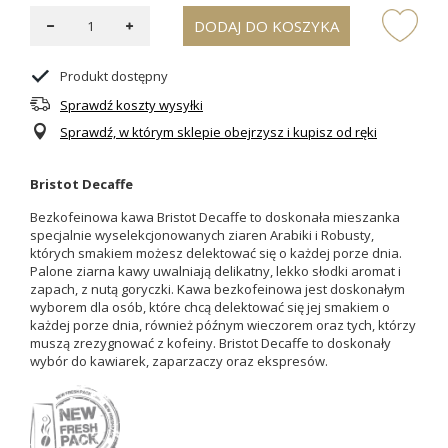
DODAJ DO KOSZYKA
Produkt dostępny
Sprawdź koszty wysyłki
Sprawdź, w którym sklepie obejrzysz i kupisz od ręki
Bristot Decaffe
Bezkofeinowa kawa Bristot Decaffe to doskonała mieszanka
specjalnie wyselekcjonowanych ziaren Arabiki i Robusty,
których smakiem możesz delektować się o każdej porze dnia.
Palone ziarna kawy uwalniają delikatny, lekko słodki aromat i
zapach, z nutą goryczki. Kawa bezkofeinowa jest doskonałym
wyborem dla osób, które chcą delektować się jej smakiem o
każdej porze dnia, również późnym wieczorem oraz tych, którzy
muszą zrezygnować z kofeiny. Bristot Decaffe to doskonały
wybór do kawiarek, zaparzaczy oraz ekspresów.