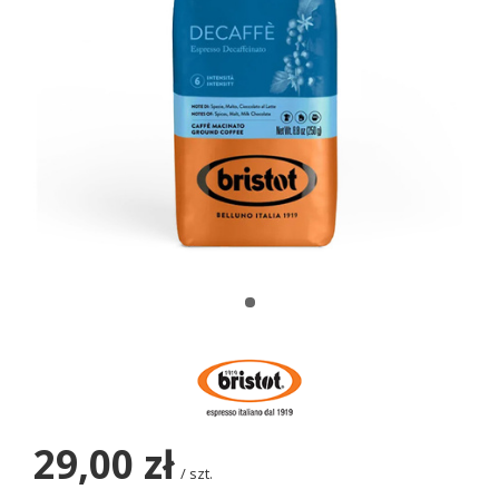
29,00 zł
/
szt.