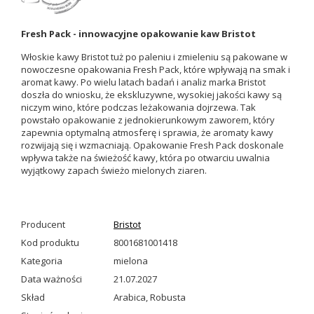
Fresh Pack - innowacyjne opakowanie kaw Bristot
Włoskie kawy Bristot tuż po paleniu i zmieleniu są pakowane w
nowoczesne opakowania Fresh Pack, które wpływają na smak i
aromat kawy. Po wielu latach badań i analiz marka Bristot
doszła do wniosku, że ekskluzywne, wysokiej jakości kawy są
niczym wino, które podczas leżakowania dojrzewa. Tak
powstało opakowanie z jednokierunkowym zaworem, który
zapewnia optymalną atmosferę i sprawia, że aromaty kawy
rozwijają się i wzmacniają. Opakowanie Fresh Pack doskonale
wpływa także na świeżość kawy, która po otwarciu uwalnia
wyjątkowy zapach świeżo mielonych ziaren.
Producent
Bristot
Kod produktu
8001681001418
Kategoria
mielona
Data ważności
21.07.2027
Skład
Arabica, Robusta