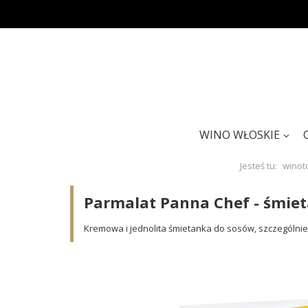
WINO WŁOSKIE
Jesteś tu:
winoto
Parmalat Panna Chef - śmie
Kremowa i jednolita śmietanka do sosów, szczególn