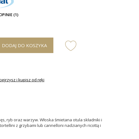
OPINIE (1)
DODAJ DO KOSZYKA
ejrzysz i kupisz od ręki
, ryb oraz warzyw. Włoska śmietana otula składniki i
llini z grzybami lub cannelloni nadzianych ricottą i