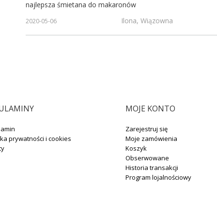
najlepsza śmietana do makaronów
Ilona, Wiązowna
2020-05-06
ULAMINY
MOJE KONTO
lamin
Zarejestruj się
yka prywatności i cookies
Moje zamówienia
ty
Koszyk
Obserwowane
Historia transakcji
Program lojalnościowy