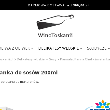
DARMOWA DOSTAWA
od 300,00 zł
OLIWA Z OLIWEK
DELIKATESY WŁOSKIE
SŁODYCZE
skanii.pl
Delikatesy włoskie
Sosy
Parmalat Panna Chef - śmietank
tanka do sosów 200ml
ie polecana do makaronów.