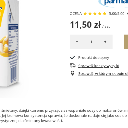
OCENA:
5.00/5.00
11,50 zł
/
szt.
Produkt dostępny
Sprawdź koszty wysyłki
Sprawdź, w którym sklepie ob
śmietany, dzięki któremu przyrządzisz wspaniałe sosy do makaronów, mięs
 kremowa konsystencja sprawia, że doskonale nadaje się jako sos do torte
ystycznej dla śmietany kwasowości.