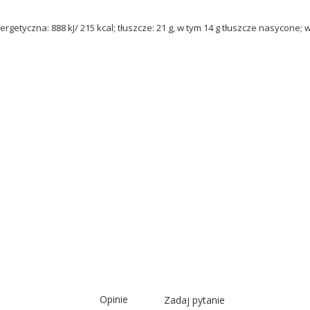
getyczna: 888 kJ/ 215 kcal; tłuszcze: 21 g, w tym 14 g tłuszcze nasycone; węg
Opinie
Zadaj pytanie