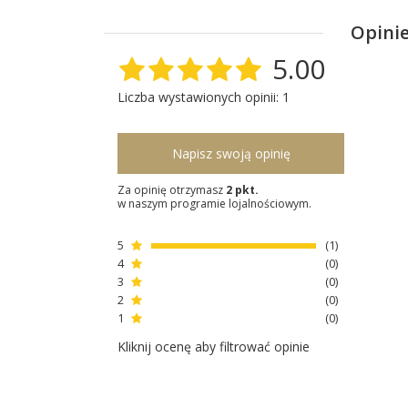
Opinie
5.00
Liczba wystawionych opinii: 1
Napisz swoją opinię
Za opinię otrzymasz
2 pkt.
w naszym programie lojalnościowym.
5
1
4
0
3
0
2
0
1
0
Kliknij ocenę aby filtrować opinie