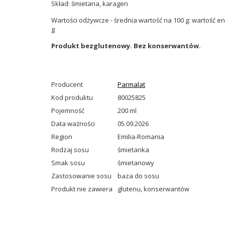
Skład: śmietana, karagen
Wartości odżywcze - średnia wartość na 100 g: wartość ener
g
Produkt bezglutenowy. Bez konserwantów.
Producent
Parmalat
Kod produktu
80025825
Pojemność
200 ml
Data ważności
05.09.2026
Region
Emilia-Romania
Rodzaj sosu
śmietanka
Smak sosu
śmietanowy
Zastosowanie sosu
baza do sosu
Produkt nie zawiera
glutenu
,
konserwantów