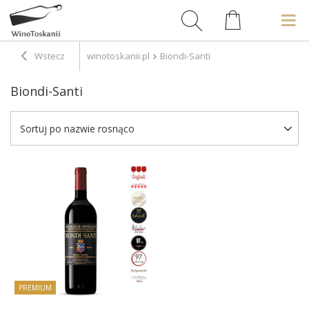
Wstecz
winotoskanii.pl
Biondi-Santi
Biondi-Santi
Sortuj po nazwie rosnąco
PREMIUM