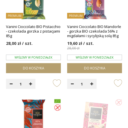
PREMIUM
PREMIUM
Vanini Cioccolato BIO Pistacchio
Vanini Cioccolato BIO Mandorle
- czekolada gorzka z pistacjami
- gorzka BIO czekolada 56% z
85g
migdałami i sycylijską solą 85g
28,00 zł / szt.
19,60 zł / szt.
28,00 zł
WYŚLEMY W PONIEDZIAŁEK
WYŚLEMY W PONIEDZIAŁEK
DO KOSZYKA
DO KOSZYKA