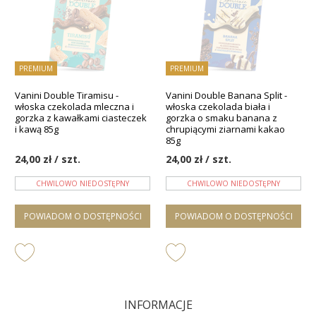
PREMIUM
PREMIUM
Vanini Double Tiramisu -
Vanini Double Banana Split -
włoska czekolada mleczna i
włoska czekolada biała i
gorzka z kawałkami ciasteczek
gorzka o smaku banana z
i kawą 85g
chrupiącymi ziarnami kakao
85g
24,00 zł / szt.
24,00 zł / szt.
CHWILOWO NIEDOSTĘPNY
CHWILOWO NIEDOSTĘPNY
POWIADOM O DOSTĘPNOŚCI
POWIADOM O DOSTĘPNOŚCI
INFORMACJE