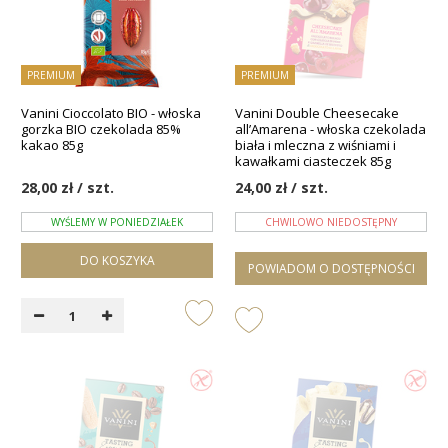
PREMIUM
PREMIUM
Vanini Cioccolato BIO - włoska
Vanini Double Cheesecake
gorzka BIO czekolada 85%
all’Amarena - włoska czekolada
kakao 85g
biała i mleczna z wiśniami i
kawałkami ciasteczek 85g
28,00 zł / szt.
24,00 zł / szt.
WYŚLEMY W PONIEDZIAŁEK
CHWILOWO NIEDOSTĘPNY
DO KOSZYKA
POWIADOM O DOSTĘPNOŚCI