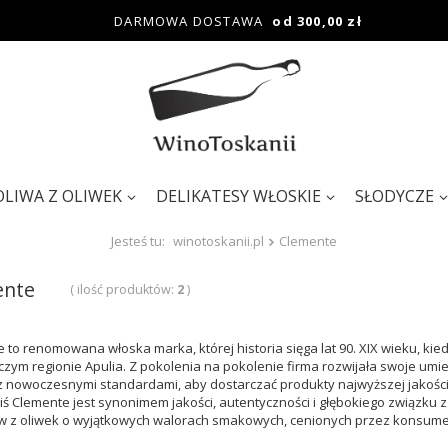
DARMOWA DOSTAWA
od 300,00 zł
OLIWA Z OLIWEK
DELIKATESY WŁOSKIE
SŁODYCZE
Jesteś tu:
winotoskanii.pl
Clemente
ente
( ilość produktów:
2
)
 to renomowana włoska marka, której historia sięga lat 90. XIX wieku, kie
zym regionie Apulia. Z pokolenia na pokolenie firma rozwijała swoje umiejęt
 nowoczesnymi standardami, aby dostarczać produkty najwyższej jakości. 
ziś Clemente jest synonimem jakości, autentyczności i głębokiego związku z 
w z oliwek o wyjątkowych walorach smakowych, cenionych przez konsume