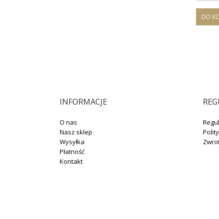
DO K
INFORMACJE
REG
O nas
Regu
Nasz sklep
Polit
Wysyłka
Zwro
Płatność
Kontakt