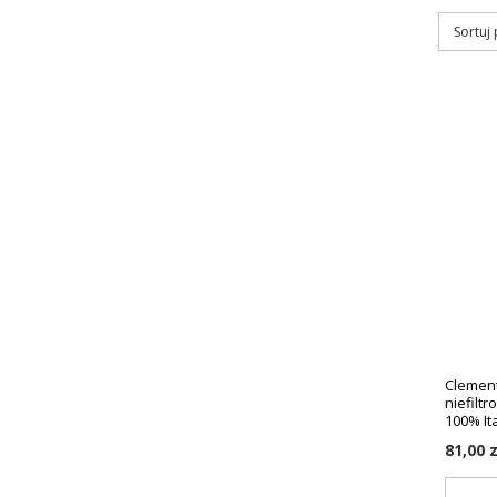
Sortuj
Clement
niefilt
100% It
81,00 z