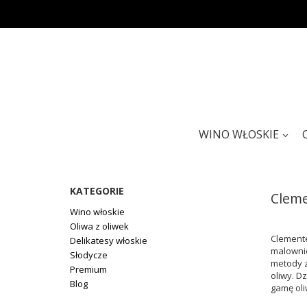
WINO WŁOSKIE
KATEGORIE
Clem
Wino włoskie
Oliwa z oliwek
Clemente
Delikatesy włoskie
malownic
Słodycze
metody z
Premium
oliwy. D
Blog
gamę oli