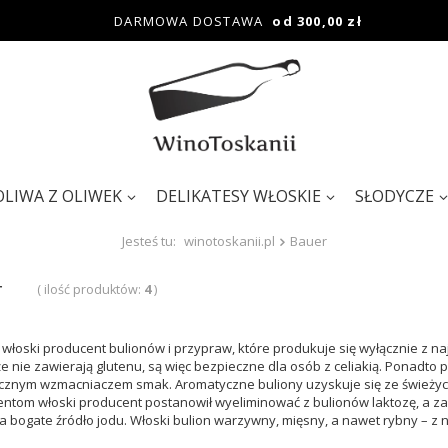
DARMOWA DOSTAWA
od 300,00 zł
OLIWA Z OLIWEK
DELIKATESY WŁOSKIE
SŁODYCZE
Jesteś tu:
winotoskanii.pl
Bauer
r
( ilość produktów:
4
)
 włoski producent bulionów i przypraw, które produkuje się wyłącznie z n
 że nie zawierają glutenu, są więc bezpieczne dla osób z celiakią. Ponadto
ucznym wzmacniaczem smak. Aromatyczne buliony uzyskuje się ze świeżyc
tom włoski producent postanowił wyeliminować z bulionów laktozę, a zam
 bogate źródło jodu. Włoski bulion warzywny, mięsny, a nawet rybny – z ni