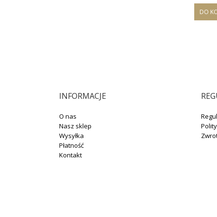
DO K
INFORMACJE
REG
O nas
Regu
Nasz sklep
Polit
Wysyłka
Zwro
Płatność
Kontakt