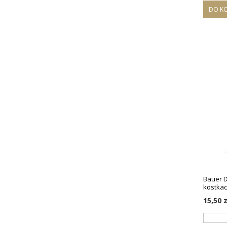
DO K
Bauer D
kostkac
15,50 z