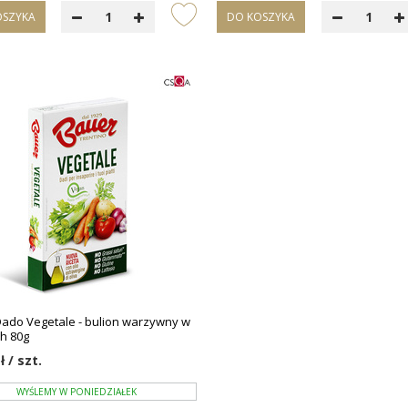
OSZYKA
DO KOSZYKA
ado Vegetale - bulion warzywny w
h 80g
ł / szt.
WYŚLEMY W PONIEDZIAŁEK