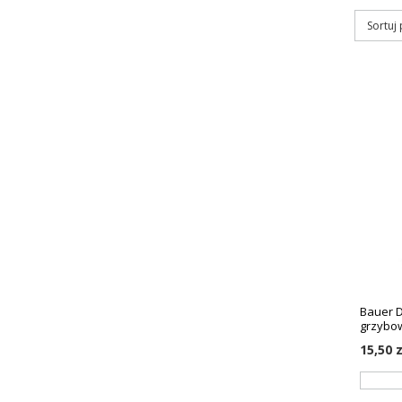
Sortuj
Bauer D
grzybow
15,50 z