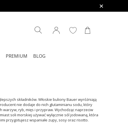
PREMIUM
BLOG
ajlepszych składników. Włoskie buliony Bauer wyróżniają
 producent nie dodaje do nich glutaminianu sodu, który
h warzyw, ryb, mięs i przypraw. Wychodząc naprzeciw
iast soli morskiej używać wyłącznie sól jodowaną, która
mi przygotujesz wspaniałe zupy, sosy oraz risotto.