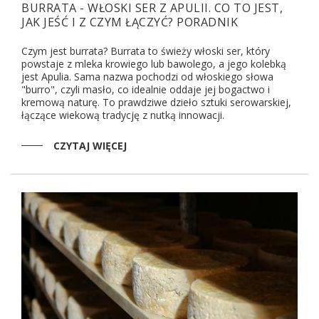
BURRATA - WŁOSKI SER Z APULII. CO TO JEST,
JAK JEŚĆ I Z CZYM ŁĄCZYĆ? PORADNIK
Czym jest burrata? Burrata to świeży włoski ser, który
powstaje z mleka krowiego lub bawolego, a jego kolebką
jest Apulia. Sama nazwa pochodzi od włoskiego słowa
"burro", czyli masło, co idealnie oddaje jej bogactwo i
kremową naturę. To prawdziwe dzieło sztuki serowarskiej,
łączące wiekową tradycję z nutką innowacji.
CZYTAJ WIĘCEJ