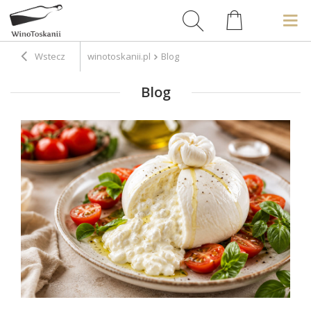
Wstecz
winotoskanii.pl
Blog
Blog